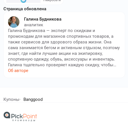
Страница обновлена
Галина Будникова
аналитик
Галина Будникова — эксперт по скидкам и
промокодам для магазинов спортивных товаров, а
также сервисов для здорового образа жизни. Она
сама занимается бегом и активным отдыхом, поэтому
знает, где найти лучшие акции на экипировку,
спортивную одежду, обувь, аксессуары и инвентарь.
Галина тщательно проверяет каждую скидку, чтобы
вы могли быть уверены в её актуальности и не
Об авторе
сталкивались с устаревшими кодами. Ее
профессиональный подход помогает пользователям
сайта экономить на товарах для спорта, покупать
елей экономят с нами!
дешево нужные витамины в аптеках и сдавать
анализы в максимальной выгодой. Благодаря
Купоны
Banggood
стараниям нашего автора, вы всегда сможете
дополнительный кешбек в бесплатном расширении
подобрать качественную экипировку или БАД по
лучшей цене, не упуская ни одной выгодной акции.