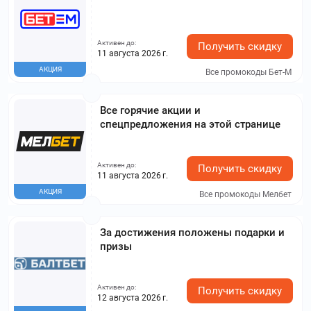
Активен до:
Получить скидку
11 августа 2026 г.
АКЦИЯ
Все промокоды Бет-М
Все горячие акции и
спецпредложения на этой странице
Активен до:
Получить скидку
11 августа 2026 г.
АКЦИЯ
Все промокоды Мелбет
За достижения положены подарки и
призы
Активен до:
Получить скидку
12 августа 2026 г.