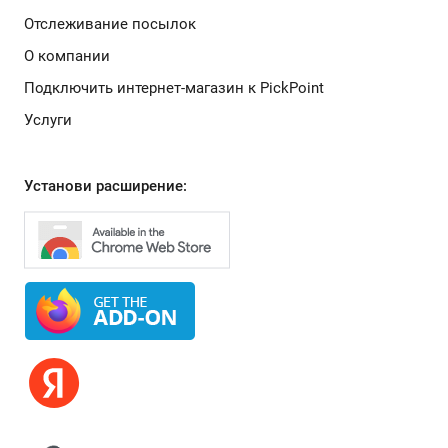
Отслеживание посылок
О компании
Подключить интернет-магазин к PickPoint
Услуги
Установи расширение: