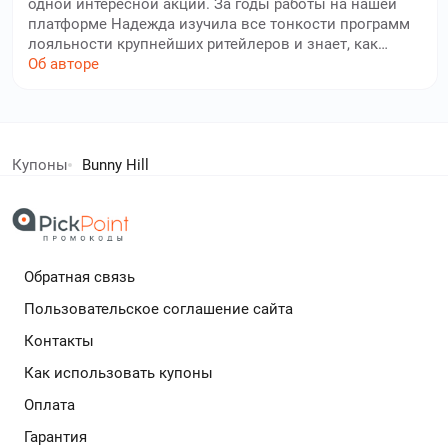
одной интересной акции. За годы работы на нашей
платформе Надежда изучила все тонкости программ
лояльности крупнейших ритейлеров и знает, как
извлечь максимум выгоды из сезонных распродаж.
Об авторе
Надежда специализируется на категориях товаров
для дома и электронике. Её материалы помогли
тысячам пользователей существенно сэкономить на
елей экономят с нами!
покупках. Надежда считает, что умные покупки — это
не только про экономию, но и про удовольствие от
Купоны
Bunny Hill
удачной находки.
дополнительный кешбек в бесплатном расширении
Обратная связь
Подробнее
Пользовательское соглашение сайта
Контакты
Как использовать купоны
Оплата
Гарантия