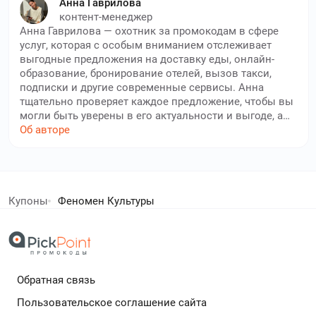
Анна Гаврилова
контент-менеджер
Анна Гаврилова — охотник за промокодам в сфере
услуг, которая с особым вниманием отслеживает
выгодные предложения на доставку еды, онлайн-
образование, бронирование отелей, вызов такси,
подписки и другие современные сервисы. Анна
тщательно проверяет каждое предложение, чтобы вы
могли быть уверены в его актуальности и выгоде, а
также знает, где найти эксклюзивные промокоды. Её
Об авторе
цель — сделать повседневные услуги доступнее для
каждого пользователя нашего сайта. Благодаря
внимательности и профессионализму Анны, вы
елей экономят с нами!
всегда найдёте здесь только проверенные и
полезные промокоды для различных сервисов, что
Купоны
Феномен Культуры
позволит вам получать больше за меньшие деньги и
дополнительный кешбек в бесплатном расширении
открывать для себя новые возможности.
Обратная связь
Подробнее
Пользовательское соглашение сайта