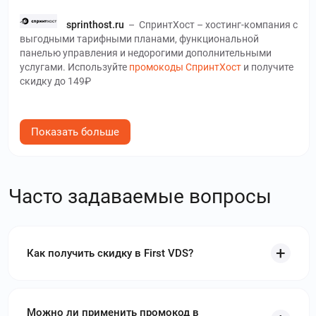
sprinthost.ru
–
СпринтХост – хостинг-компания с
выгодными тарифными планами, функциональной
панелью управления и недорогими дополнительными
услугами. Используйте
промокоды СпринтХост
и получите
скидку до 149₽
invideo.io
–
Популярный онлайн-сервис по
обработке видео Invideo предлагает более 5000 шаблонов,
Показать больше
музыкальную библиотеку, множество фильтров и
монтажных переходов для создания лучших
видеоматериалов. Используйте
промокоды Invideo
и
получите скидку до 50 %
Часто задаваемые вопросы
norton.com
–
Norton является одной из ведущий
компаний в сфере кибербезопасности. Используйте
промокоды Norton
и получите скидку до 48 %
Как получить скидку в First VDS?
wondershare.com
–
Компания Wondershare
разрабатывает полезные программы в нескольких
направлениях: обработка видео, редактирование pdf,
Можно ли применить промокод в