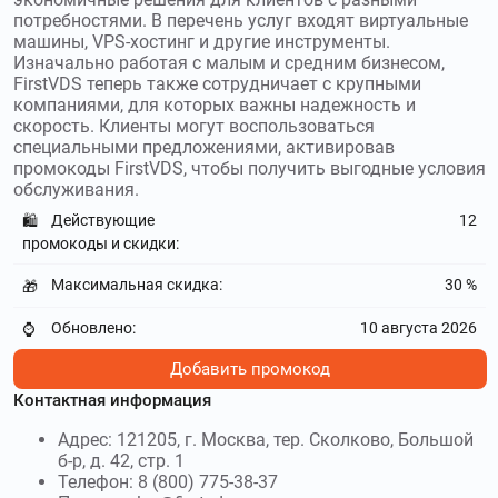
получите скидку до 8399₽
потребностями. В перечень услуг входят виртуальные
машины, VPS-хостинг и другие инструменты.
Изначально работая с малым и средним бизнесом,
vigbo.com
–
Vigbo предлагает конструктор
FirstVDS теперь также сотрудничает с крупными
сайтов для творческих индустрий, в котором за несколько
компаниями, для которых важны надежность и
часов можно собрать портфолио, лендинг или небольшой
скорость. Клиенты могут воспользоваться
магазин без навыков программирования. Используйте
специальными предложениями, активировав
промокоды Vigbo
и получите скидку до 40 %
промокоды FirstVDS, чтобы получить выгодные условия
обслуживания.
prohoster.info
–
ProHoster – это сервис по
Действующие
12
🛍️
размещению сайтов, включая услуги хостинга,
промокоды и скидки:
регистрацию доменов, VPS-решения и аренду серверов.
Используйте
промокоды ProHoster
и получите скидку до 2$
Максимальная скидка:
30 %
🎁
speech2text.ru
–
Speech2Text
Обновлено:
10 августа 2026
⌚
предлагает высокоточное преобразование аудио и
видеофайлов в текстовый формат, поддерживая
Добавить промокод
множество языков и диалектов. Используйте
промокоды
Контактная информация
Speech2Text
и получите скидку до 10 %
Адрес: 121205, г. Москва, тер. Сколково, Большой
rugpt.io
–
ruGPT – российская платформа,
б-р, д. 42, стр. 1
созданная для того, чтобы сделать нейросети доступными
Телефон: 8 (800) 775-38-37