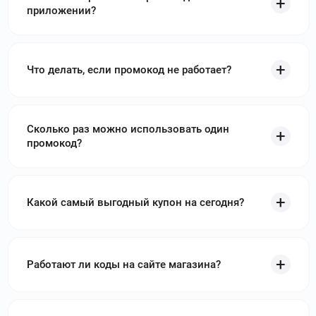
утилиты. Используйте
промокоды Wondershare
и получите
приложении?
скидку до 45 %
parallels.com
–
Parallels – частный разработчик
программного обеспечения. Используйте
промокоды
Что делать, если промокод не работает?
Parallels
и получите скидку до 65 %
360.yandex.ru
–
Яндекс 360 – сервис по
подписке, с помощью которого осуществляется хранение
Сколько раз можно использовать один
файлов на серверах компании. Используйте
Промокоды
промокод?
Яндекс 360
и получите скидку до 50 %
adguard.com
–
AdGuard - разработчик ПО для
блокировки различной онлайн-рекламы и нежелательных
Какой самый выгодный купон на сегодня?
онлайн-элементов. Используйте
промокоды AdGuard
и
получите скидку до 900₽
keitaro.io
–
Keitaro - это инновационный
Работают ли коды на сайте магазина?
сервис, предоставляющий возможности безопасной
фильтрации и отслеживания трафика. Используйте
промокоды Keitaro
и получите скидку до 49$