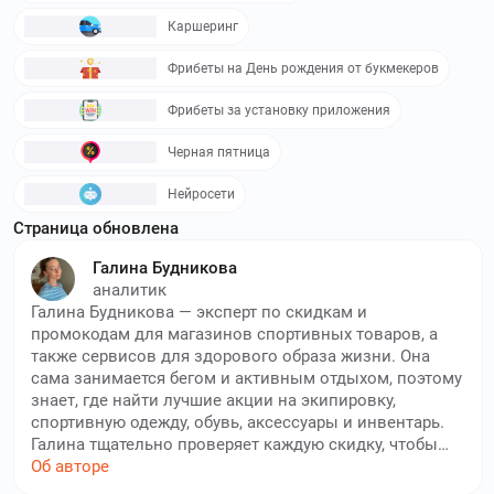
Каршеринг
Фрибеты на День рождения от букмекеров
Фрибеты за установку приложения
Черная пятница
Нейросети
Страница обновлена
Галина Будникова
аналитик
Галина Будникова — эксперт по скидкам и
промокодам для магазинов спортивных товаров, а
также сервисов для здорового образа жизни. Она
сама занимается бегом и активным отдыхом, поэтому
знает, где найти лучшие акции на экипировку,
спортивную одежду, обувь, аксессуары и инвентарь.
Галина тщательно проверяет каждую скидку, чтобы
вы могли быть уверены в её актуальности и не
Об авторе
сталкивались с устаревшими кодами. Ее