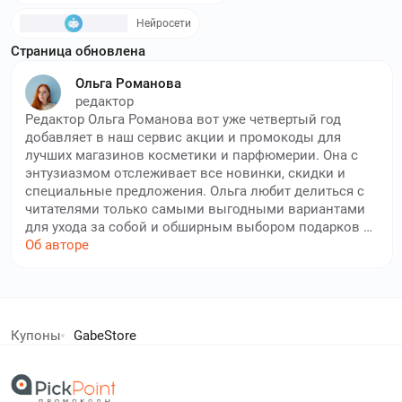
Нейросети
Страница обновлена
Ольга Романова
редактор
Редактор Ольга Романова вот уже четвертый год
добавляет в наш сервис акции и промокоды для
лучших магазинов косметики и парфюмерии. Она с
энтузиазмом отслеживает все новинки, скидки и
специальные предложения. Ольга любит делиться с
читателями только самыми выгодными вариантами
для ухода за собой и обширным выбором подарков к
заказам. Наш опытный автор тщательно проверяет
Об авторе
каждый промокод и условия его использования. Её
цель — сделать покупки косметики, парфюмерии и
средств по уходу за собой приятнее и доступнее,
елей экономят с нами!
помогая пользователям сайта экономить на
любимых брендах и новинках индустрии красоты.
Купоны
GabeStore
Благодаря её внимательности, вы всегда будете в
дополнительный кешбек в бесплатном расширении
курсе лучших скидок и распродаж.