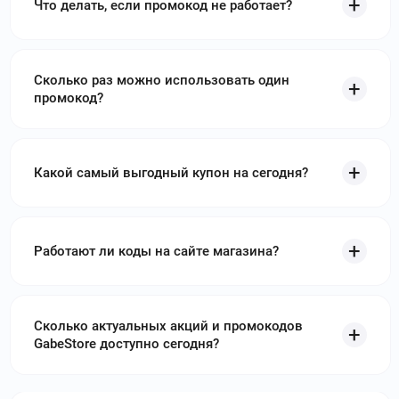
всего необходимого для комфортной игры. Используйте
Что делать, если промокод не работает?
промокоды GamersHub
и получите скидку до 99 %
Сколько раз можно использовать один
промокод?
Какой самый выгодный купон на сегодня?
Работают ли коды на сайте магазина?
Сколько актуальных акций и промокодов
GabeStore доступно сегодня?