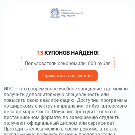
сервис, которая на протяжении 9 лет меняет жизнь людей
в лучшую сторону. Используйте
промокоды Бруноям
и
получите скидку до 1408₽
ru.hexlet.io
–
Образовательная платформа
Хекслет – это онлайн-школа для будущих и практикующих
программистов. Используйте
промокоды Хекслет
и
получите скидку до 10000₽
13
КУПОНОВ НАЙДЕНО!
practicum.yandex.ru
–
Интернет-
Пользователи сэкономили: 803 рубля
площадка Яндекс Практикум ориентирована на тех, кто
желает научиться создавать сайты, хочет освоить азы
Применить все купоны
дизайна или выучить новый иностранный язык.
Используйте
промокоды Яндекс Практикум
и получите
ИПО – это современное учебное заведение, где можно
скидку до 100 %
получить дополнительную специальность или
повысить свою квалификацию. Доступны программы
по широкому спектру направления, от бухгалтерского
online.algoritmika.org
–
Школа
дела до маркетинга. Обучение проходит только в
программирования Алгоритмика предлагает большой
дистанционном формате, по завершению студенты
выбор курсов для детей любого возраста. Используйте
получают официальный диплом или сертификат.
промокоды Алгоритмика
и получите скидку до 40 %
Проходить курсы можно в своем режиме, а также
всегда можно получить помощь преподавателей.