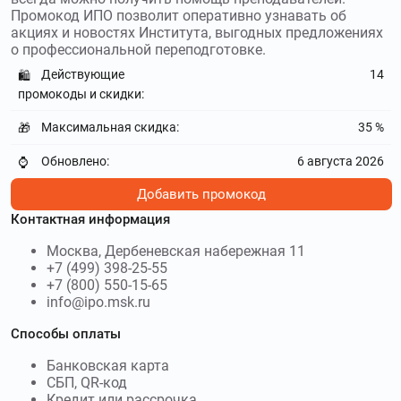
coddyschool.com
–
Школа программирования
Промокод ИПО позволит оперативно узнавать об
CODDY school приглашает всех желающих обучить своего
акциях и новостях Института, выгодных предложениях
ребенка столь сложной но востребованной профессии.
о профессиональной переподготовке.
Используйте
промокоды CODDY school
и получите скидку
Действующие
14
🛍️
до 1099₽
промокоды и скидки:
nadpo.ru
–
НАДПО предлагает
Максимальная скидка:
35 %
🎁
дистанционное обучение по направлениям психологии,
педагогики, физической культуре, экономике и т.
Обновлено:
6 августа 2026
⌚
Используйте
промокоды НАДПО
и получите скидку до
30000₽
Добавить промокод
Контактная информация
vsesdal.com
–
Российская компания Все сдал
помогает студентам и школьникам решать сложные
Москва, Дербеневская набережная 11
учебные задачи. Используйте
Промокоды Все сдал
и
+7 (499) 398-25-55
получите скидку до 200₽
+7 (800) 550-15-65
info@ipo.msk.ru
sotkaonline.ru
–
Интернет-площадка Сотка
Способы оплаты
ориентирована и создана для тех, кто хочет сдать
экзамены ЕГЭ и ОГЭ. Используйте
промокоды Сотка
и
Банковская карта
получите скидку до 2990₽
СБП, QR-код
Кредит или рассрочка