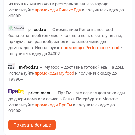
из лучших магазинов и ресторанов вашего города.
Используйте
промокоды Яндекс Еда
и получите скидку до
4000₽
p-food.ru
–
С компанией Performance food
больше нет необходимости каждый день стоять у плиты,
придумывая разнообразное и полезное меню для
домочадцев. Используйте
промокоды Performance food
и
получите скидку до 3400₽
m-food.ru
–
My food – доставка готовой еды на дом.
Используйте
промокоды My food
и получите скидку до
19990₽
priem.menu
–
ПриЕм – это сервис доставки еды
до двери дома или офиса в Санкт-Петербурге и Москве.
Используйте
промокоды ПриЕм
и получите скидку до
9900₽
polza.diet
–
Польза занимается доставкой
Показать больше
готовых блюд по Москве и Санкт-Петербургу. Используйте