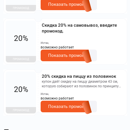
Показать промокод
ПРОМОКОД
Скидка 20% на самовывоз, введите
промокод.
20%
Истек,
возможно работает
Показать промокод
ПРОМОКОД
20% скидка на пиццу из половинок
купон даёт скидку на пиццу диаметром 43 см,
которую собирают из половинок по принципу
20%
конструктора. Чтобы поучаствовать в акции,
Истек,
нужно сделать заказ минимум на 999 рублей.
возможно работает
Нельзя суммировать купон с бонусами и
скидкой за самовывоз, применять его к комбо-
Показать промокод
наборам и сетам. Воспользоваться купоном
ПРОМОКОД
можно в течение ограниченного времени и не во
всех городах сети пиццерий.