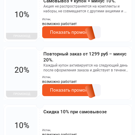
Самовывоз + купон = минус 10%.
Акция не распространяется на комплекты и
наборы, не совмещается с другими акциями и не
10%
распространяется на использование бонусных
Истек,
баллов. Чтобы принять участие в акции,
возможно работает
необходимо сделать заказ на любую сумму,
затем выбрать способ получения "Самовывоз"
Показать промокод
и использовать купон.
ПРОМОКОД
Повторный заказ от 1299 руб – минус
20%.
Каждый купон активируется на следующий день
20%
после оформления заказа и действует в течение
7 дней. Он не применяется при оплате бонусами,
Истек,
скидке на самовывоз, при покупке комбо и
возможно работает
сетов. Тем не менее, он может быть использован
вместе со специальным предложением в день
Показать промокод
ПРОМОКОД
рождения.
Скидка 10% при самовывозе
10%
Истек,
возможно работает