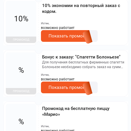
10% экономии на повторный заказ с
кодом.
10%
Истек,
возможно работает
Показать промокод
ПРОМОКОД
Бонус к заказу: "Спагетти Болоньезе"
Для получения бесплатных фирменных спагетти
Болоньезе необходимо собрать заказ на сумму
%
от 1299 рублей и ввести промокод 1597. Акция
Истек,
действует с 18 по 24 мая, а также с 27 по 31 мая
возможно работает
(включительно). Предложение не сочетается с
другими акциями, бонусами, комбо и сетами.
Показать промокод
ПРОМОКОД
Промокод на бесплатную пиццу
«Марио»
%
Истек,
возможно работает