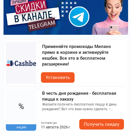
Применяйте промокоды Милано
прямо в корзине и активируйте
кешбек. Все это в бесплатном
расширении!
Установить
В честь дня рождения - бесплатная
пицца к заказу
%
Желаете получить бесплатную пиццу в день
рождения? Вот что вам нужно сделать: •
Зарегистрируйтесь в личном кабинете на нашем
сайте или в мобильном приложении; •
Активен до:
Заполните все необходимые поля, включая ФИО,
Получить скидку
11 августа 2026 г.
АКЦИЯ
дату рождения, пол и электронную почту; •