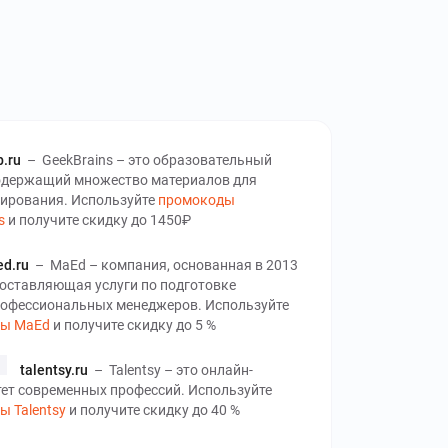
b.ru
–
GeekBrains – это образовательный
содержащий множество материалов для
ирования. Используйте
промокоды
s
и получите скидку до 1450₽
d.ru
–
MaEd – компания, основанная в 2013
доставляющая услуги по подготовке
офессиональных менеджеров. Используйте
ды MaEd
и получите скидку до 5 %
talentsy.ru
–
Talentsy – это онлайн-
тет современных профессий. Используйте
 Talentsy
и получите скидку до 40 %