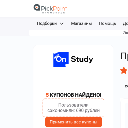
Подборки
Магазины
Помощь
До
Эк
Доставка еды
Авиабилеты
П
Путешествия
Отели
с
Фрибеты за депозит
5
КУПОНОВ НАЙДЕНО!
Каршеринг
Пользователи
сэкономили: 690 рублей
Применить все купоны