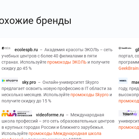
охожие бренды
ecolespb.ru
–
Академия красоты ЭКОЛЬ – сеть
g
учебных центров с более 40 филиалами в пяти
портал, 
странах. Используйте
промокоды ЭКОЛЬ
и получите
программ
скидку до 45 %
GeekBrain
sky.pro
–
Онлайн-университет Skypro
mae
предлагает освоить новую профессию в ІТ области за
году, пре
несколько месяцев. Используйте
промокоды Skypro
и
высокопр
получите скидку до 15 %
промоко
videoforme.ru
–
Международная
школа профессий – это сеть образовательных центров
универси
в крупных городах России и ближнего зарубежья.
промокоды
Используйте
промокоды Международная школа