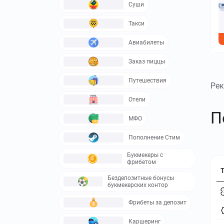
Суши
Такси
Авиабилеты
Заказ пиццы
Путешествия
Рек
Отели
П
МФО
Пополнение Стим
Букмекеры с
фрибетом
Бездепозитные бонусы
букмекерских контор
Фрибеты за депозит
Каршеринг