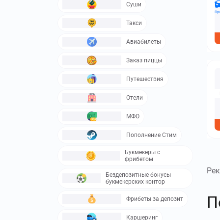
Суши
Такси
Авиабилеты
Заказ пиццы
Путешествия
Отели
МФО
Пополнение Стим
Букмекеры с
фрибетом
Рек
Бездепозитные бонусы
букмекерских контор
П
Фрибеты за депозит
Каршеринг