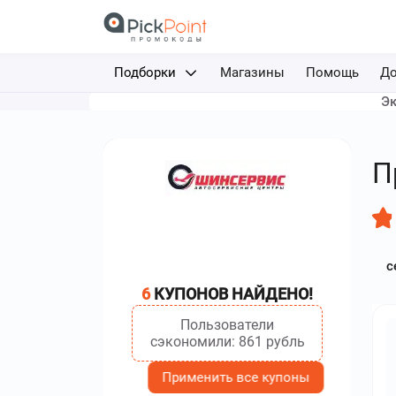
Подборки
Магазины
Помощь
До
Эк
Доставка еды
Авиабилеты
П
Путешествия
Отели
с
Фрибеты за депозит
6
КУПОНОВ НАЙДЕНО!
Каршеринг
Пользователи
сэкономили: 861 рубль
Применить все купоны