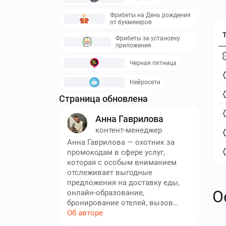
Фрибеты на День рождения
от букмекеров
Фрибеты за установку
приложения
Черная пятница
Нейросети
Страница обновлена
Анна Гаврилова
контент-менеджер
Анна Гаврилова — охотник за
промокодам в сфере услуг,
которая с особым вниманием
отслеживает выгодные
предложения на доставку еды,
О
онлайн-образование,
бронирование отелей, вызов
такси, подписки и другие
Об авторе
современные сервисы. Анна