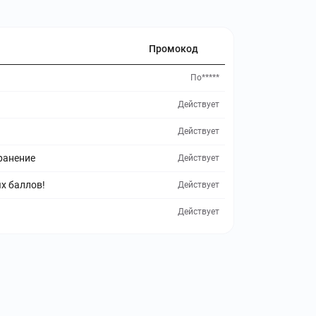
Промокод
По*****
Действует
Действует
ранение
Действует
х баллов!
Действует
Действует