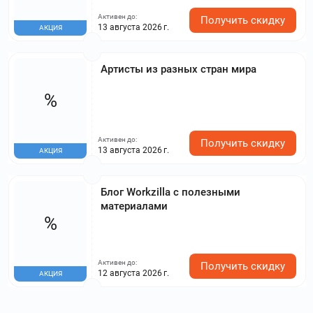
запустить рекламную кампанию и привлечь
Активен до:
больше клиентов с минимальными затратами.
Получить скидку
13 августа 2026 г.
АКЦИЯ
Артисты из разных стран мира
%
Активен до:
Получить скидку
13 августа 2026 г.
АКЦИЯ
Блог Workzilla с полезными
материалами
%
Активен до:
Получить скидку
12 августа 2026 г.
АКЦИЯ