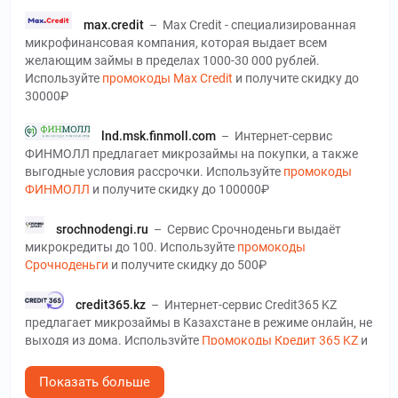
max.credit
–
Max Credit - специализированная
микрофинансовая компания, которая выдает всем
желающим займы в пределах 1000-30 000 рублей.
Используйте
промокоды Max Credit
и получите скидку до
30000₽
lnd.msk.finmoll.com
–
Интернет-сервис
ФИНМОЛЛ предлагает микрозаймы на покупки, а также
выгодные условия рассрочки. Используйте
промокоды
ФИНМОЛЛ
и получите скидку до 100000₽
srochnodengi.ru
–
Сервис Срочноденьги выдаёт
микрокредиты до 100. Используйте
промокоды
Срочноденьги
и получите скидку до 500₽
credit365.kz
–
Интернет-сервис Credit365 KZ
предлагает микрозаймы в Казахстане в режиме онлайн, не
выходя из дома. Используйте
Промокоды Кредит 365 KZ
и
получите скидку до 0 %
Показать больше
creditplus.kz
–
На сайте CreditPlus KZ у жителей