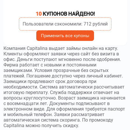
Используйте
промокоды Viva деньги
и получите скидку до
100000₽
10
КУПОНОВ НАЙДЕНО!
smartcash.ru
–
Умные Наличные – компания по
Пользователи сэкономили: 712 рублей
выдаче безналичных микрозаймов. Используйте
промокоды Умные Наличные
и получите скидку до 40%
Применить все купоны
smsfinance.ru
–
Интернет-сервис СмсФинанс
Компания Capitalina выдает займы онлайн на карту.
предлагает финансовые услуги в дистанционном формате.
Клиенты оформляют заявки через сайт без визита в
Используйте
промокоды СмсФинанс
и получите скидку до
офис. Деньги поступают мгновенно после одобрения.
30000₽
Фирма работает с новыми и постоянными
заемщиками. Условия прозрачные без скрытых
3404.ru
–
Взаимодействие – сервис займов
платежей. Погашение доступно через личный кабинет.
Заемщики продлевают срок договора при
физическим и юридическим лицам под залог недвижимого
необходимости. Система автоматически рассчитывает
имущества или транспортного средства. Используйте
итоговую переплату. Служба поддержки отвечает на
промокоды Взаимодействие
и получите скидку до
вопросы круглосуточно. Возраст заемщика начинается
1000000₽
с восемнадцати лет. Документы подписывают в
электронном виде. Для оформления требуется паспорт
tengeda.kz
–
Онлайн-сервис TengeDa предлагает
и мобильный телефон. Заявки рассматривает
услуги микрокредитования для жителей Казахстана.
автоматическая система скоринга. По промокоду
Используйте
промокоды TengeDa
и получите скидку до 10
Capitalina можно получить скидку.
%