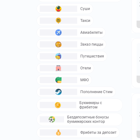
Суши
Такси
Авиабилеты
Заказ пиццы
Путешествия
Отели
МФО
Пополнение Стим
Букмекеры с
фрибетом
Бездепозитные бонусы
букмекерских контор
Фрибеты за депозит