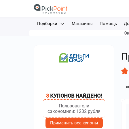
Подборки
Магазины
Помощь
До
Эк
Доставка еды
Авиабилеты
П
Путешествия
Отели
с
Фрибеты за депозит
8
КУПОНОВ НАЙДЕНО!
Каршеринг
Пользователи
сэкономили: 1232 рубля
Применить все купоны