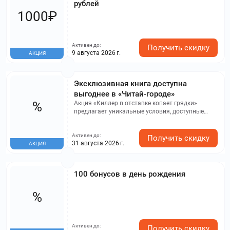
рублей
1000₽
Активен до:
Получить скидку
9 августа 2026 г.
АКЦИЯ
Эксклюзивная книга доступна
выгоднее в «Читай-городе»
%
Акция «Киллер в отставке копает грядки»
предлагает уникальные условия, доступные
только для ограниченного числа участников. Не
упустите шанс получить специальные
Активен до:
предложения, посетив данный раздел. Участие в
Получить скидку
31 августа 2026 г.
АКЦИЯ
акции может принести значительные
преимущества и поможет экономить на
покупках, предлагая заманчивые скидки.
Спешите воспользоваться данными
100 бонусов в день рождения
предложениями, так как они могут быть
временно доступны.
%
Активен до:
Получить скидку