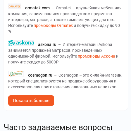
ormatek.com
–
Ormatek – крупнейшая мебельная
компания, занимающаяся производством предметов
интерьера, матрасов, а также комплектующих для них.
Используйте
промокоды Ormatek
и получите скидку до 90
%
askona.ru
–
Интернет-магазин Askona
занимается продажей матрасов, произведенных
одноименной фирмой. Используйте
промокоды Аскона
и
получите скидку до 5000₽
cosmogon.ru
–
Cosmogon – это онлайн-магазин,
который специализируется на продаже оборудования и
аксессуаров для приготовления алкогольных напитков
или соков. Используйте
промокоды Cosmogon
и получите
скидку до 30 %
Показать больше
gardenmart24.ru
–
Гарденмарт – интернет
площадка по продаже растений для сада и огорода.
Используйте
промокоды Гарденмарт
и получите скидку до
Часто задаваемые вопросы
500₽