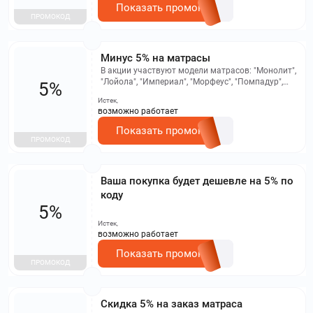
Показать промокод
ПРОМОКОД
Минус 5% на матрасы
В акции участвуют модели матрасов: "Монолит",
"Лойола", "Империал", "Морфеус", "Помпадур",
5%
"Орион", "Гор", "Инь-Янь", "Аквамарин", "Топаз",
Истек,
"Сапфир".
возможно работает
Показать промокод
ПРОМОКОД
Ваша покупка будет дешевле на 5% по
коду
5%
Истек,
возможно работает
Показать промокод
ПРОМОКОД
Скидка 5% на заказ матраса