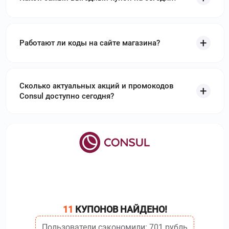
aquaphor.kz
–
Аквафор KZ - это
представительство известного международного бренда
фильтров для воды в Казахстане, работающее уже много
лет. Используйте
промокоды Аквафор KZ
и получите
Работают ли коды на сайте магазина?
скидку до 40%
matras-krovat.ru
–
Матрас-Кровать –
российский интернет-магазин товаров для сна,
Сколько актуальных акций и промокодов
работающий с 2015 года. Используйте
промокоды
Consul доступно сегодня?
Матрас–Кровать
и получите скидку до 40 %
ampm-store.ru
–
Бренд AM PM родился в
Германии в 2010 году. Используйте
промокоды AM PM
и
получите скидку до 50 %
aroma-buro.ru
–
Компания Aroma-Buro
занимается ароматизацией помещений. Используйте
промокоды Aroma Buro
и получите скидку до 5 %
11
КУПОНОВ НАЙДЕНО!
Пользователи сэкономили: 701 рубль