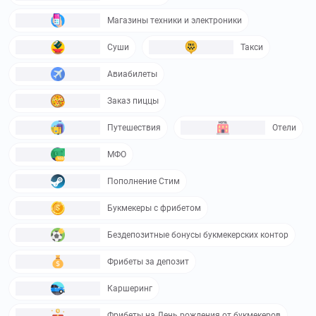
Магазины техники и электроники
Суши
Такси
Авиабилеты
Заказ пиццы
Путешествия
Отели
МФО
Пополнение Стим
Букмекеры с фрибетом
Бездепозитные бонусы букмекерских контор
Фрибеты за депозит
Каршеринг
Фрибеты на День рождения от букмекеров