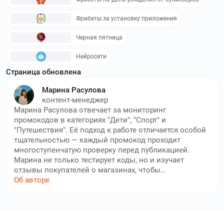
Фрибеты за установку приложения
Черная пятница
Нейросети
Страница обновлена
Марина Расулова
контент-менеджер
Марина Расулова отвечает за мониторинг
промокодов в категориях "Дети", "Спорт" и
"Путешествия". Её подход к работе отличается особой
тщательностью — каждый промокод проходит
многоступенчатую проверку перед публикацией.
Марина не только тестирует коды, но и изучает
отзывы покупателей о магазинах, чтобы
рекомендовать только надежные площадки.
Об авторе
Читатели ценят Марину за полезные подборки к
праздникам и началу учебного года, когда особенно
важно найти выгодные предложения. Она составляет
елей экономят с нами!
понятные гайды по использованию промокодов,