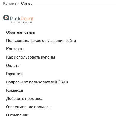
объясняет нюансы программ лояльности и
Купоны
Consul
рассказывает о способах дополнительной экономии
дополнительный кешбек в бесплатном расширении
и эксклюзивных промокодах.
Обратная связь
Подробнее
Пользовательское соглашение сайта
Контакты
Как использовать купоны
Оплата
Гарантия
Вопросы от пользователей (FAQ)
Команда
Добавить промокод
Отслеживание посылок
О компании