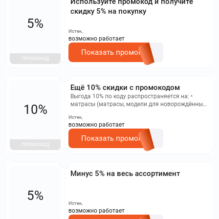
Используйте промокод и получите
скидку 5% на покупку
5%
Истек,
возможно работает
Показать промокод
ПРОМОКОД
Ещё 10% скидки с промокодом
Выгода 10% по коду распространяется на: •
матрасы (матрасы, модели для новорождённых,
10%
топперы) • кровати из бука. Эта доп. выгода
Истек,
складывается со скидками, уже
возможно работает
установленными на товары на сайте в момент
покупки, но не комбинируется с иными
Показать промокод
промокодами и картой постоянного клиента.
ПРОМОКОД
Промокод не применяется к матрасам: • ТМ
«Optima» – «Постулат», «Элемент», «Интеграл» •
ТМ «Veeron» – «Темир», «Пегас», «Комфорт
Минус 5% на весь ассортимент
Симпл», «Комфорт Био», «Комфорт Кокос»,
«Комфорт Био Плюс» • позициям из дисконт-
центра.
5%
Истек,
возможно работает