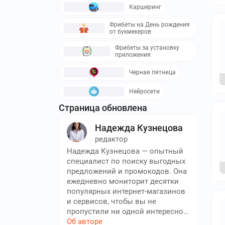
Каршеринг
Фрибеты на День рождения
от букмекеров
Фрибеты за установку
приложения
Черная пятница
Нейросети
Страница обновлена
Надежда Кузнецова
редактор
Надежда Кузнецова — опытный
специалист по поиску выгодных
предложений и промокодов. Она
ежедневно мониторит десятки
популярных интернет-магазинов
и сервисов, чтобы вы не
пропустили ни одной интересной
акции. За годы работы на нашей
Об авторе