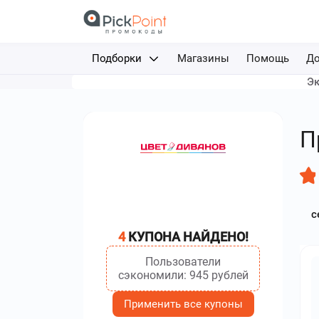
Подборки
Магазины
Помощь
До
Эк
Доставка еды
Авиабилеты
П
Путешествия
Отели
с
Фрибеты за депозит
4
КУПОНА НАЙДЕНО!
Каршеринг
Пользователи
сэкономили: 945 рублей
Применить все купоны