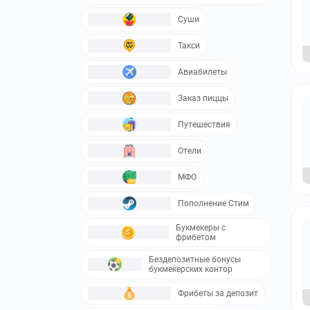
Суши
Такси
Авиабилеты
Заказ пиццы
Путешествия
Отели
МФО
Пополнение Стим
Букмекеры с
фрибетом
Бездепозитные бонусы
букмекерских контор
Фрибеты за депозит