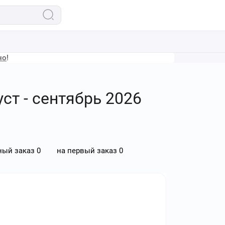
но
!
ст - сентябрь 2026
ный заказ
0
на первый заказ
0