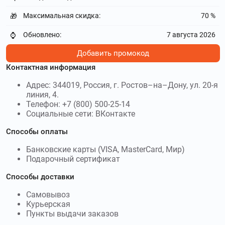
Explosion – это дизайнерский бренд повседневной одежды
Максимальная скидка:
70 %
🎁
для мужчин и женщин. Используйте
промокоды Grunge
John Orchestra Explosion
и получите скидку до 30 %
Обновлено:
7 августа 2026
⌚
ls.net.ru
–
LS. Используйте
промокоды
Добавить промокод
LS.NET.RU
и получите скидку до 65 %
Контактная информация
Адрес: 344019, Россия, г. Ростов–на–Дону, ул. 20-я
postmeridiem-brand.com
–
Интернет-
линия, 4.
магазин российского бренда Post Meridiem предлагает
Телефон: +7 (800) 500-25-14
широкий выбор женской одежды на любой вкус.
Социальные сети: ВКонтакте
Используйте
промокоды Post Meridiem
и получите скидку
до 50000₽
Способы оплаты
lacoste.kz
–
Lacoste KZ – это интернет-магазин
Банковские карты (VISA, MasterCard, Мир)
бренда Lacoste, работающий на территории Казахстана.
Подарочный сертификат
Используйте
Промокоды Lacoste KZ
и получите скидку до
Способы доставки
30 %
Самовывоз
aupontrouge.ru
–
Универмаг У
Курьерская
Красного моста предлагает покупателям широкий
Пункты выдачи заказов
ассортимент одежды, обуви и аксессуаров на любой вкус.