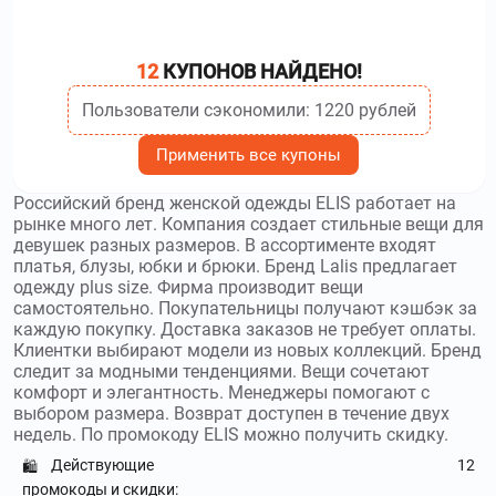
стиль, комфорт и современность. Используйте
промокоды
2MOOD
и получите скидку до 13980₽
12
КУПОНОВ НАЙДЕНО!
indiwd.com
–
Компания Индивид специализируется
на уличной моде. Используйте
промокоды Индивид
и
Пользователи сэкономили: 1220 рублей
получите скидку до 30000₽
Применить все купоны
sportcourt.ru
–
SportCourt известен как
проект, объединяющий интернет-площадку и сеть модных
Российский бренд женской одежды ELIS работает на
магазинов. Используйте
промокоды SportCourt
и получите
рынке много лет. Компания создает стильные вещи для
скидку до 10000₽
девушек разных размеров. В ассортименте входят
платья, блузы, юбки и брюки. Бренд Lalis предлагает
finntrail.ru
–
Finntrail – магазин, который
одежду plus size. Фирма производит вещи
продает одежду и экипировку для тех, кто выбирает
самостоятельно. Покупательницы получают кэшбэк за
каждую покупку. Доставка заказов не требует оплаты.
активный отдых на природе. Используйте
промокоды
Клиентки выбирают модели из новых коллекций. Бренд
Finntrail
и получите скидку до 5000₽
следит за модными тенденциями. Вещи сочетают
комфорт и элегантность. Менеджеры помогают с
voishe.ru
–
Магазин женской одежды бренда
выбором размера. Возврат доступен в течение двух
voishe известен качественной продукцией. Используйте
недель. По промокоду ELIS можно получить скидку.
промокоды voishe
и получите скидку до 30000₽
Действующие
12
🛍️
промокоды и скидки:
grungejohn.com
–
Grunge John Orchestra