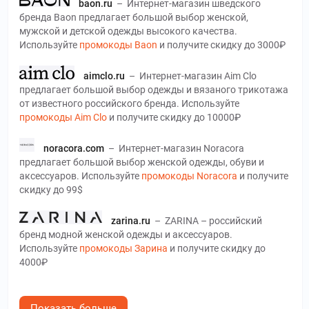
baon.ru
–
Интернет-магазин шведского
бренда Baon предлагает большой выбор женской,
мужской и детской одежды высокого качества.
Используйте
промокоды Baon
и получите скидку до 3000₽
aimclo.ru
–
Интернет-магазин Aim Clo
предлагает большой выбор одежды и вязаного трикотажа
от известного российского бренда. Используйте
промокоды Aim Clo
и получите скидку до 10000₽
noracora.com
–
Интернет-магазин Noracora
предлагает большой выбор женской одежды, обуви и
аксессуаров. Используйте
промокоды Noracora
и получите
скидку до 99$
zarina.ru
–
ZARINA – российский
бренд модной женской одежды и аксессуаров.
Используйте
промокоды Зарина
и получите скидку до
4000₽
noone.ru
–
NO ONE – один из крупнейших в
России ритейлеров европейских брендов одежды, обуви и
Показать больше