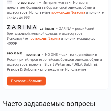
noracora.com
–
Интернет-магазин Noracora
предлагает большой выбор женской одежды, обуви и
аксессуаров. Используйте
промокоды Noracora
и получите
скидку до 99$
zarina.ru
–
ZARINA – российский
бренд модной женской одежды и аксессуаров.
Используйте
промокоды Зарина
и получите скидку до
4000₽
noone.ru
–
NO ONE – один из крупнейших в
России ритейлеров европейских брендов одежды, обуви и
аксессуаров, включая Stuart Weitzman, FURLA, Baldinini,
Principe Di Bologna и многие другие. Используйте
промокоды NO ONE
и получите скидку до 40 %
Показать больше
tvoe.ru
–
Официальный интернет-магазин бренда
ТВОЕ предлагает разнообразный выбор модной одежды,
обуви и аксессуаров для мужчин и женщин. Используйте
промокоды ТВОЕ
и получите скидку до 9₽
Часто задаваемые вопросы