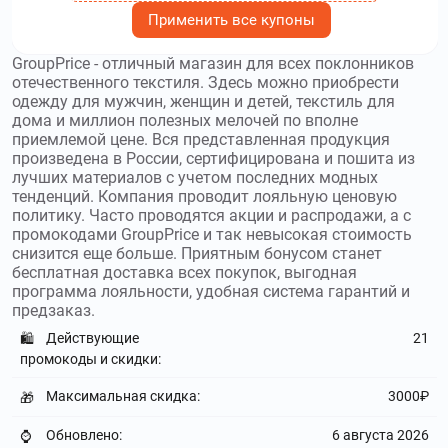
скидку до 10000₽
Применить все купоны
finntrail.ru
–
Finntrail – магазин, который
GroupPrice - отличный магазин для всех поклонников
продает одежду и экипировку для тех, кто выбирает
отечественного текстиля. Здесь можно приобрести
активный отдых на природе. Используйте
промокоды
одежду для мужчин, женщин и детей, текстиль для
Finntrail
и получите скидку до 5000₽
дома и миллион полезных мелочей по вполне
приемлемой цене. Вся представленная продукция
voishe.ru
–
Магазин женской одежды бренда
произведена в России, сертифицирована и пошита из
лучших материалов с учетом последних модных
voishe известен качественной продукцией. Используйте
тенденций. Компания проводит лояльную ценовую
промокоды voishe
и получите скидку до 30000₽
политику. Часто проводятся акции и распродажи, а с
промокодами GroupPrice и так невысокая стоимость
grungejohn.com
–
Grunge John Orchestra
снизится еще больше. Приятным бонусом станет
Explosion – это дизайнерский бренд повседневной одежды
бесплатная доставка всех покупок, выгодная
для мужчин и женщин. Используйте
промокоды Grunge
программа лояльности, удобная система гарантий и
John Orchestra Explosion
и получите скидку до 30 %
предзаказ.
Действующие
21
🛍️
ls.net.ru
–
LS. Используйте
промокоды
промокоды и скидки:
LS.NET.RU
и получите скидку до 65 %
Максимальная скидка:
3000₽
🎁
postmeridiem-brand.com
–
Интернет-
магазин российского бренда Post Meridiem предлагает
Обновлено:
6 августа 2026
⌚