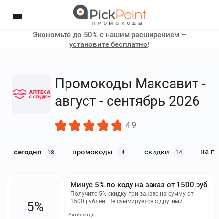
Экономьте до 50% с нашим расширением –
установите бесплатно
!
Промокоды Максавит -
август - сентябрь 2026
4.9
на п
сегодня
промокоды
скидки
18
4
14
Минус 5% по коду на заказ от 1500 руб
Получите 5% скидку при заказе на сумму от
1500 рублей. Не суммируется с другими
5%
скидками и списанием бонусов. Максимальная
Активен до:
экономия - 200 рублей.