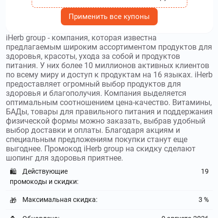
до 500₽
Применить все купоны
ksv.center
–
Клиника Малышевой для тех, кто
iHerb group - компания, которая известна
мечтает привести себя в форму, но не может справиться
предлагаемым широким ассортиментом продуктов для
собственными усилиями. Используйте
промокоды
здоровья, красоты, ухода за собой и продуктов
Клиника Малышевой
и получите скидку до 30 %
питания. У них более 10 миллионов активных клиентов
по всему миру и доступ к продуктам на 16 языках. iHerb
yasno.live
–
Ясно – это сервис, который
предоставляет огромный выбор продуктов для
здоровья и благополучия. Компания выделяется
предоставляет профессиональную психологическую
оптимальным соотношением цена-качество. Витамины,
помощь онлайн. Используйте
промокоды Ясно
и получите
БАДы, товары для правильного питания и поддержания
скидку до 3150₽
физической формы можно заказать, выбрав удобный
выбор доставки и оплаты. Благодаря акциям и
revyline.ru
–
Revyline бренд
специальным предложениям покупки станут еще
профессиональных средств гигиены полости рта, который
выгоднее. Промокод iHerb group на скидку сделают
делает стоматологический уход клинически эффективным
шопинг для здоровья приятнее.
и при этом домашним по удобству. Используйте
Действующие
19
🛍️
промокоды Revyline
и получите скидку до 3989₽
промокоды и скидки:
maxmassage.ru
–
MaxMassage – российская
Максимальная скидка:
3 %
🎁
компания, специализирующаяся на продаже
профессиональных массажеров и оборудования для