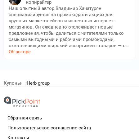
копирайтер
Наш опытный автор Владимир Хачатурян
специализируется на промокодах и акциях для
крупных маркетплейсов и известных интернет-
магазинов. Он ежедневно отслеживает новые
предложения, чтобы делиться с читателями только
самыми выгодными и рабочими промокодами,
охватывающими широкий ассортимент товаров — от
электроники и бытовой техники до одежды, товаров
Об авторе
для дома и детских товаров. Владимир внимательно
проверяет каждую скидку, а его опыт и
ответственность позволяют пользователям сайта
елей экономят с нами!
Pickpoint экономить на самых разных покупках.
Благодаря его работе, вы всегда будете в курсе лучших
Купоны
iHerb group
предложений и сможете совершать покупки с
дополнительный кешбек в бесплатном расширении
уверенностью в их выгоде.
Обратная связь
Подробнее
Пользовательское соглашение сайта
Контакты