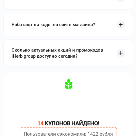
розничная сеть аптек, работающая с 1998 года.
Используйте
промокоды Самсон-Фарма
и получите скидку
до 3000₽
Работают ли коды на сайте магазина?
sberhealth.ru
–
Сбер Анализы –
российская компания, работающая с 2012 года.
Используйте
промокоды Сбер Анализы
и получите скидку
до 500₽
Сколько актуальных акций и промокодов
iHerb group доступно сегодня?
superapteka.ru
–
СуперАптека – это сеть аптек,
которая выделяется удобством покупки и широким
выбором товаров для здоровья и красоты. Используйте
промокоды СуперАптека
и получите скидку до 50 %
stoletov.ru
–
Доктор Столетов – это сеть аптек,
которая выделяется высоким уровнем сервиса и
вниманием к потребностям клиентов. Используйте
промокоды Доктор Столетов
и получите скидку до 20 %
14
КУПОНОВ НАЙДЕНО!
collagen-pmt.shop
–
COLLA GEN – это интернет-
магазин, который посвящен коллагену. Используйте
Пользователи сэкономили: 1422 рубля
промокоды ПЕРВЫЙ ЖИВОЙ КОЛЛАГЕН
и получите скидку