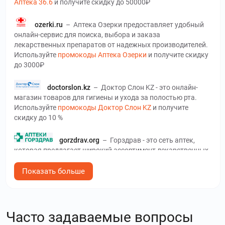
Аптека 36.6
и получите скидку до 50000₽
ozerki.ru
–
Аптека Озерки предоставляет удобный
онлайн-сервис для поиска, выбора и заказа
лекарственных препаратов от надежных производителей.
Используйте
промокоды Аптека Озерки
и получите скидку
до 3000₽
doctorslon.kz
–
Доктор Слон KZ - это онлайн-
магазин товаров для гигиены и ухода за полостью рта.
Используйте
промокоды Доктор Слон KZ
и получите
скидку до 10 %
gorzdrav.org
–
Горздрав - это сеть аптек,
которая предлагает широкий ассортимент лекарственных
средств, витаминов, биологически активных добавок и
других товаров для здоровья. Используйте
промокоды
Показать больше
Горздрав
и получите скидку до 99 %
happylook.ru
–
Счастливый взгляд - это
Часто задаваемые вопросы
салоны оптики и онлайн-магазин, который реализует
оправы, контактные линзы, очки, и другие аксессуары.