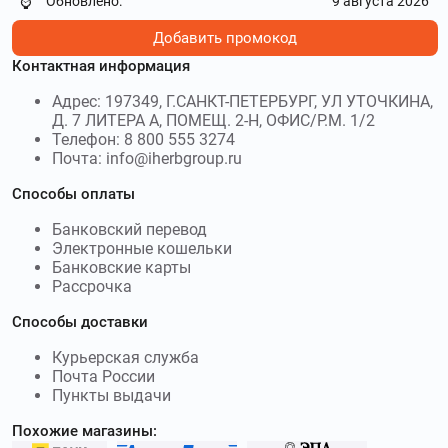
Обновлено:
9 августа 2026
⌚
массажа. Используйте
промокоды MaxMassage
и получите
скидку до 63 %
Добавить промокод
Контактная информация
health.genotek.ru
–
Генотек Здоровье
– российский онлайн-сервис, работающей в сфере
Адрес: 197349, Г.САНКТ-ПЕТЕРБУРГ, УЛ УТОЧКИНА,
генетических исследований с 2010 года. Используйте
Д. 7 ЛИТЕРА А, ПОМЕЩ. 2-Н, ОФИС/Р.М. 1/2
промокоды Генотек Здоровье
и получите скидку до 1456₽
Телефон: 8 800 555 3274
Почта: info@iherbgroup.ru
Способы оплаты
Банковский перевод
Электронные кошельки
Банковские карты
Рассрочка
Способы доставки
Курьерская служба
Почта России
Пункты выдачи
Похожие магазины: