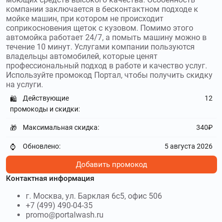
vsk.ru
–
ВСК Страхование – онлайн-
компании заключается в бесконтактном подходе к
мойке машин, при котором не происходит
страховая компания, которая предоставляет
соприкосновения щеток с кузовом. Помимо этого
возможность не только удаленного оформления, но и
автомойка работает 24/7, а помыть машину можно в
урегулирования всех вопросов при наступлении
течение 10 минут. Услугами компании пользуются
страхового случая. Используйте
промокоды ВСК
владельцы автомобилей, которые ценят
Страхование
и получите скидку до 500₽
профессиональный подход в работе и качество услуг.
Используйте промокод Портал, чтобы получить скидку
avito.ru
–
Авито – крупнейший онлайн-
на услуги.
сервис для размещения объявлений о вакансиях, услугах,
Действующие
12
🛍️
продаже товаров и недвижимости. Используйте
промокоды и скидки:
промокоды Авито
и получите скидку до 40%
Максимальная скидка:
340₽
🎁
youtalk.ru
–
Интернет-сервис Youtalk позволяет
воспользоваться услугами психолога в режиме онлайн.
Обновлено:
5 августа 2026
⌚
Используйте
промокоды Youtalk
и получите скидку до
4000₽
Добавить промокод
Контактная информация
polis812.ru
–
Полис 812 – страховой и визовый
центр, существующий на российском рынке более 10 лет.
г. Москва, ул. Барклая 6с5, офис 506
Используйте
промокоды Полис 812
и получите скидку до
+7 (499) 490-04-35
80₽
promo@portalwash.ru