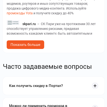
модемов, роутеров и иных сопутствующих товаров;
продажа цифрового медиа-контента. Используйте
промокоды Yota
и получите скидку до 40%
skpari.ru
–
СК Пари уже на протяжении 30 лет
способствует управлению рисками, придавая
возможность каждому клиенту, быть авторитетным и
защищенным. Используйте
Промокоды СК ПАРИ
и
получите скидку до 15 %
Показать больше
alfastrah.ru
–
АльфаСтрахование – сервис
будущего в настоящем. Используйте
промокоды
АльфаСтрахование
и получите скидку до 2200₽
Часто задаваемые вопросы
airo.ru
–
Сервис Airo специализируется на
химчистке, стирке, уборке, устранении грязи с обуви,
мебели, штор. Используйте
промокоды Airo
и получите
Как получить скидку в Портал?
скидку до 1890₽
sbermobile.ru
–
СберМобайл – оператор
сотовой связи от Сбера. Используйте
промокоды
Можно ли применить промокод в