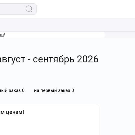
но
!
август - сентябрь 2026
ный заказ
0
на первый заказ
0
им ценам!