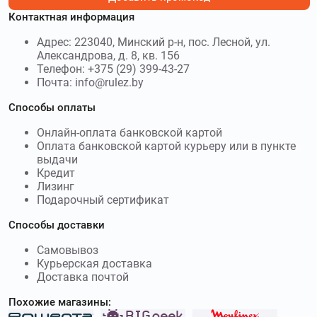
audiomania.ru
–
Интернет-магазин
Контактная информация
Аудиомания предлагает все для хорошего звука.
Используйте
промокоды Аудиомания
и получите скидку до
Адрес: 223040, Минский р-н, пос. Лесной, ул.
80 %
Александрова, д. 8, кв. 156
Телефон: +375 (29) 399-43-27
iboxstore.ru
–
iBOX – российская
Почта: info@rulez.by
компания по производству электроники в сфере систем
безопасности автомобиля и видеонаблюдения.
Способы оплаты
Используйте
промокоды iBOX
и получите скидку до 1000₽
Онлайн-оплата банковской картой
Оплата банковской картой курьеру или в пункте
pult.ru
–
Пульт. Используйте
промокоды Пульт.ру
выдачи
и получите скидку до 500₽
Кредит
Лизинг
muztorg.ru
–
МУЗТОРГ - отечественный
Подарочный сертификат
маркетплейс, специализирующийся на продаже
Способы доставки
музыкальных инструментов и сопутствующих товаров.
Используйте
промокоды МУЗТОРГ
и получите скидку до 30
Самовывоз
%
Курьерская доставка
Доставка почтой
21vek.by
–
21 век - известный ритейлер
из Беларуси. Используйте
промокоды 21 век
и получите
Похожие магазины:
скидку до 50 %