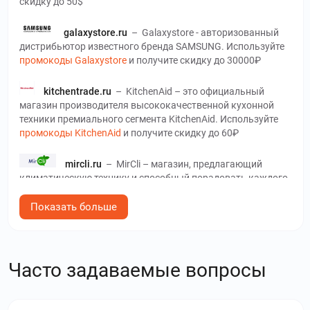
скидку до 50$
galaxystore.ru
–
Galaxystore - авторизованный
дистрибьютор известного бренда SAMSUNG. Используйте
промокоды Galaxystore
и получите скидку до 30000₽
kitchentrade.ru
–
KitchenAid – это официальный
магазин производителя высококачественной кухонной
техники премиального сегмента KitchenAid. Используйте
промокоды KitchenAid
и получите скидку до 60₽
mircli.ru
–
MirCli – магазин, предлагающий
климатическую технику и способный порадовать каждого
клиента. Используйте
промокоды MirCli
и получите скидку
до 50 %
Показать больше
weissgauff.ru
–
Интернет магазин Weissgauff
ориентирован на продажу бытовой техники и аксессуаров.
Часто задаваемые вопросы
Используйте
промокоды Weissgauff
и получите скидку до
40%
xcom-shop.ru
–
Xcom-shop – интернет-магазин