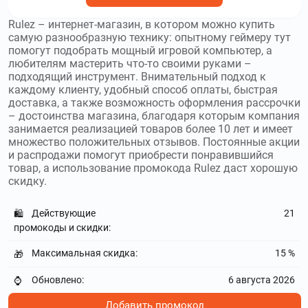
1000₽
Rulez – интернет-магазин, в котором можно купить
самую разнообразную технику: опытному геймеру тут
dewal.ru
–
В онлайн-магазине Dewal
помогут подобрать мощный игровой компьютер, а
представлен широкий выбор разнообразного
любителям мастерить что-то своими руками –
оборудования и аксессуаров для парикмахеров.
подходящий инструмент. Внимательный подход к
Используйте
промокоды Dewal
и получите скидку до 20 %
каждому клиенту, удобный способ оплаты, быстрая
доставка, а также возможность оформления рассрочки
catalog.onliner.by
–
Onliner BY предоставляет
– достоинства магазина, благодаря которым компания
широкий спектр услуг. Используйте
промокоды Onliner BY
занимается реализацией товаров более 10 лет и имеет
и получите скидку до 70 %
множество положительных отзывов. Постоянные акции
и распродажи помогут приобрести понравившийся
товар, а использование промокода Rulez даст хорошую
e2e4online.ru
–
E2E4 - интернет-магазин
скидку.
электроники, компьютерной техники и прочих изделий.
Используйте
промокоды E2E4
и получите скидку до 10000₽
Действующие
21
🛍️
sberdevices.ru
–
Сбердевайсы -
промокоды и скидки:
интернет-магазин компании Сбербанк, предлагающий
устройства умного дома и гаджеты для здоровья и
Максимальная скидка:
15 %
🎁
фитнеса. Используйте
промокоды Сбердевайсы
и получите
Обновлено:
6 августа 2026
⌚
скидку до 500₽
Добавить промокод