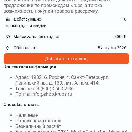
и получите скидку до 70 %
предложений по промокодам Krups, а также
возможность покупки товара в рассрочку.
e2e4online.ru
–
E2E4 - интернет-магазин
Действующие
18
🛍️
электроники, компьютерной техники и прочих изделий.
промокоды и скидки:
Используйте
промокоды E2E4
и получите скидку до 10000₽
Максимальная скидка:
5000₽
🎁
sberdevices.ru
–
Сбердевайсы -
Обновлено:
8 августа 2026
интернет-магазин компании Сбербанк, предлагающий
⌚
устройства умного дома и гаджеты для здоровья и
Добавить промокод
фитнеса. Используйте
промокоды Сбердевайсы
и получите
скидку до 500₽
Контактная информация
Адрес: 198216, Россия, г. Санкт-Петербург,
audiomania.ru
–
Интернет-магазин
Ленинский пр., д. 139, лит. А, пом. 414.
Аудиомания предлагает все для хорошего звука.
Телефон: 8 (800) 550-52-36
Используйте
промокоды Аудиомания
и получите скидку до
Почта: info@shop.krups.ru
80 %
Способы оплаты
iboxstore.ru
–
iBOX – российская
Наличные
компания по производству электроники в сфере систем
Наложенный платёж
безопасности автомобиля и видеонаблюдения.
Безналичный расчёт
Используйте
промокоды iBOX
и получите скидку до 1000₽
Банковские карты (VISA, MasterCard, Мир, Maestro)