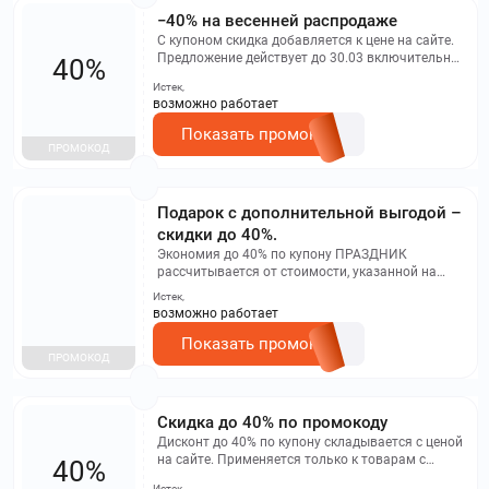
−40% на весенней распродаже
С купоном скидка добавляется к цене на сайте.
Предложение действует до 30.03 включительно
40%
и только на товары с акционной страницы.
Истек,
Исключается совместимость с баллами,
возможно работает
другими акциями и товарами с «финальной
ценой».
Показать промокод
ПРОМОКОД
Подарок с дополнительной выгодой –
скидки до 40%.
Экономия до 40% по купону ПРАЗДНИК
рассчитывается от стоимости, указанной на
сайте. Предложение распространяется
Истек,
исключительно на товары с акционной
возможно работает
страницы. Акция активна до 10.03
включительно. Не совмещается с бонусными
Показать промокод
ПРОМОКОД
баллами, иными акциями и товарами с
окончательной ценой.
​Скидка до 40% по промокоду
Дисконт до 40% по купону складывается с ценой
на сайте. Применяется только к товарам с
40%
акционной страницы. Не суммируется с
Истек,