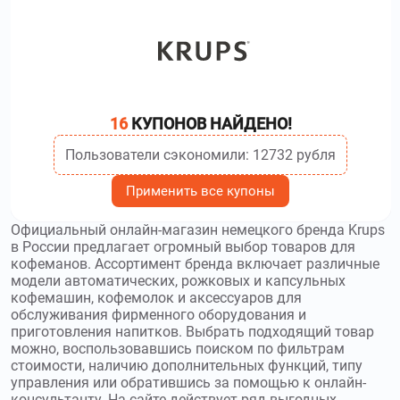
мобильной связи. Используйте
промокоды Билайн
и
получите скидку до 6000₽
rulez.by
–
Rulez – интернет-магазин, в
котором можно купить самую разнообразную технику:
опытному геймеру тут помогут подобрать мощный
игровой компьютер, а любителям мастерить что-то своими
16
КУПОНОВ НАЙДЕНО!
руками – подходящий инструмент. Используйте
Промокоды Rulez
и получите скидку до 15 %
Пользователи сэкономили: 12732 рубля
madeindream.com
–
Интернет-магазин Rawmid
Применить все купоны
предлагает большой выбор бытовой техники для кухни.
Используйте
промокоды Rawmid
и получите скидку до
Официальный онлайн-магазин немецкого бренда Krups
1000₽
в России предлагает огромный выбор товаров для
кофеманов. Ассортимент бренда включает различные
модели автоматических, рожковых и капсульных
dewal.ru
–
В онлайн-магазине Dewal
кофемашин, кофемолок и аксессуаров для
представлен широкий выбор разнообразного
обслуживания фирменного оборудования и
оборудования и аксессуаров для парикмахеров.
приготовления напитков. Выбрать подходящий товар
Используйте
промокоды Dewal
и получите скидку до 20 %
можно, воспользовавшись поиском по фильтрам
стоимости, наличию дополнительных функций, типу
catalog.onliner.by
–
Onliner BY предоставляет
управления или обратившись за помощью к онлайн-
широкий спектр услуг. Используйте
промокоды Onliner BY
консультанту. На сайте действует ряд выгодных