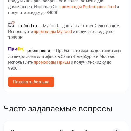
придумывая разнообразное и полезное меню для
домочадцев. Используйте
промокоды Performance food
и
получите скидку до 3400₽
m-food.ru
–
My food – доставка готовой еды на дом.
Используйте
промокоды My food
и получите скидку до
19990₽
priem.menu
–
ПриЕм – это сервис доставки еды
до двери дома или офиса в Санкт-Петербурге и Москве.
Используйте
промокоды ПриЕм
и получите скидку до
9900₽
polza.diet
–
Польза занимается доставкой
Показать больше
готовых блюд по Москве и Санкт-Петербургу. Используйте
промокоды Польза
и получите скидку до 1084₽
Часто задаваемые вопросы
lavka.yandex.ru
–
Яндекс Лавка – онлайн-
магазин, в котором можно купить практически все не
выходя из дома, с доставкой прямо до двери от 10 минут.
Используйте
промокоды Яндекс Лавка
и получите скидку
до 300₽