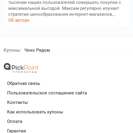
тысячам наших пользователей совершать покупки с
максимальной выгодой. Максим регулярно изучает
стратегии ценообразования интернет-магазинов,
отслеживает изменения в программах лояльности и
Об авторе
находит скрытые возможности для экономии.
Каждый опубликованный им промокод проходит
обязательную проверку на актуальность и тестируется
елей экономят с нами!
перед его публикацией на сайте. Благодаря работе
Максима вы можете доступ к проверенным скидкам
Купоны
Чоко Рядом
и не тратьте время на поиск выгодных предложений
дополнительный кешбек в бесплатном расширении
самостоятельно.
Обратная связь
Подробнее
Пользовательское соглашение сайта
Контакты
Как использовать купоны
Оплата
Гарантия