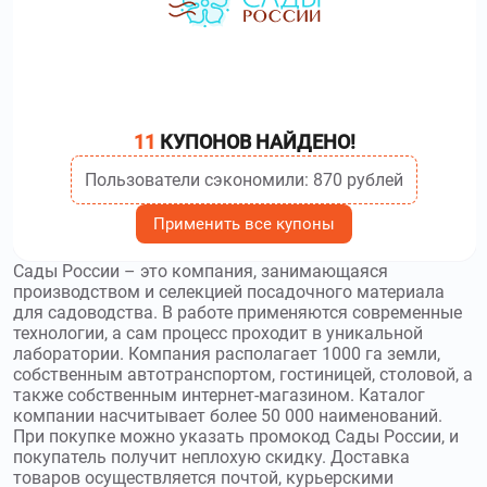
Матрас–Кровать
и получите скидку до 40 %
ampm-store.ru
–
Бренд AM PM родился в
Германии в 2010 году. Используйте
промокоды AM PM
и
получите скидку до 50 %
11
КУПОНОВ НАЙДЕНО!
aroma-buro.ru
–
Компания Aroma-Buro
занимается ароматизацией помещений. Используйте
Пользователи сэкономили: 870 рублей
промокоды Aroma Buro
и получите скидку до 5 %
Применить все купоны
Сады России – это компания, занимающаяся
производством и селекцией посадочного материала
для садоводства. В работе применяются современные
технологии, а сам процесс проходит в уникальной
лаборатории. Компания располагает 1000 га земли,
собственным автотранспортом, гостиницей, столовой, а
также собственным интернет-магазином. Каталог
компании насчитывает более 50 000 наименований.
При покупке можно указать промокод Сады России, и
покупатель получит неплохую скидку. Доставка
товаров осуществляется почтой, курьерскими