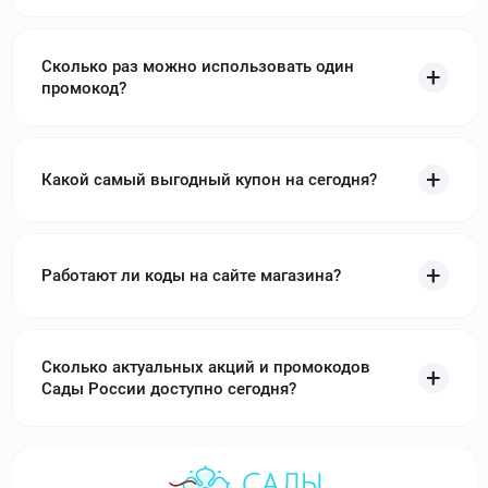
Используйте
промокоды Дон Плафон
и получите скидку до
15000₽
Сколько раз можно использовать один
kingstyle.by
–
KINGSTYLE – белорусский
промокод?
интернет-магазин, продающий офисную мебель.
Используйте
Промокоды KingStyle
и получите скидку до
250₽
Какой самый выгодный купон на сегодня?
aquaphor.kz
–
Аквафор KZ - это
представительство известного международного бренда
фильтров для воды в Казахстане, работающее уже много
лет. Используйте
промокоды Аквафор KZ
и получите
Работают ли коды на сайте магазина?
скидку до 40%
nonton.ru
–
Нонтон – российская
компания, работающая на рынке мебели более 10 лет.
Сколько актуальных акций и промокодов
Используйте
промокоды Нонтон
и получите скидку до 70 %
Сады России доступно сегодня?
matras-krovat.ru
–
Матрас-Кровать –
российский интернет-магазин товаров для сна,
работающий с 2015 года. Используйте
промокоды