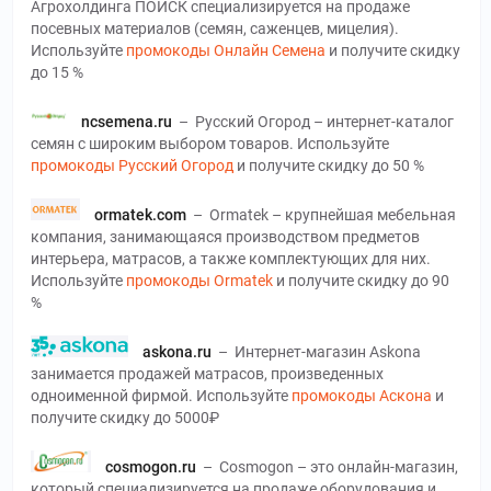
Агрохолдинга ПОИСК специализируется на продаже
посевных материалов (семян, саженцев, мицелия).
Используйте
промокоды Онлайн Семена
и получите скидку
до 15 %
ncsemena.ru
–
Русский Огород – интернет-каталог
семян с широким выбором товаров. Используйте
промокоды Русский Огород
и получите скидку до 50 %
ormatek.com
–
Ormatek – крупнейшая мебельная
компания, занимающаяся производством предметов
интерьера, матрасов, а также комплектующих для них.
Используйте
промокоды Ormatek
и получите скидку до 90
%
askona.ru
–
Интернет-магазин Askona
занимается продажей матрасов, произведенных
одноименной фирмой. Используйте
промокоды Аскона
и
получите скидку до 5000₽
cosmogon.ru
–
Cosmogon – это онлайн-магазин,
который специализируется на продаже оборудования и