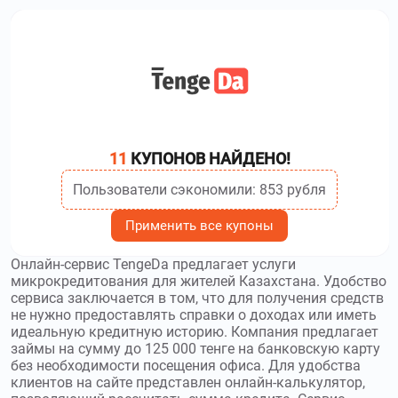
предлагает кредиты и займы на выгодных условиях.
Используйте
промокоды Belka Credit
и получите скидку до
4000₽
zaym.vivadengi.ru
–
Viva деньги –
федеральная компания микрофинансирования.
Используйте
промокоды Viva деньги
и получите скидку до
100000₽
11
КУПОНОВ НАЙДЕНО!
smartcash.ru
–
Умные Наличные – компания по
Пользователи сэкономили: 853 рубля
выдаче безналичных микрозаймов. Используйте
промокоды Умные Наличные
и получите скидку до 40%
Применить все купоны
smsfinance.ru
–
Интернет-сервис СмсФинанс
Онлайн-сервис TengeDa предлагает услуги
предлагает финансовые услуги в дистанционном формате.
микрокредитования для жителей Казахстана. Удобство
Используйте
промокоды СмсФинанс
и получите скидку до
сервиса заключается в том, что для получения средств
30000₽
не нужно предоставлять справки о доходах или иметь
идеальную кредитную историю. Компания предлагает
3404.ru
–
Взаимодействие – сервис займов
займы на сумму до 125 000 тенге на банковскую карту
без необходимости посещения офиса. Для удобства
физическим и юридическим лицам под залог недвижимого
клиентов на сайте представлен онлайн-калькулятор,
имущества или транспортного средства. Используйте