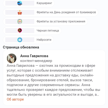
Используйте
промокоды Мир денег
и получите скидку до 0
Каршеринг
%
Фрибеты на День рождения от букмекеров
mfobank.ru
–
MFOBank – компания,
специализирующаяся на предоставлении займов в
Фрибеты за установку приложения
диапазоне 1000–30000 рублей. Используйте
промокоды
MFOBank
и получите скидку до 30000₽
Черная пятница
Нейросети
onecredit.kz
–
OneCredit предлагает удобные
микрокредиты онлайн в Казахстане, предоставляя
Страница обновлена
возможность быстро получить до 170 000 тенге всего за 30
Анна Гаврилова
минут. Используйте
Промокоды OneCredit
и получите
контент-менеджер
скидку до 0 %
Анна Гаврилова — охотник за промокодам в сфере
услуг, которая с особым вниманием отслеживает
privsosed.ru
–
Онлайн сервис Привет сосед выдает
выгодные предложения на доставку еды, онлайн-
займы в любое время суток по всей стране. Используйте
образование, бронирование отелей, вызов такси,
промокоды Привет сосед
и получите скидку до 50000₽
подписки и другие современные сервисы. Анна
тщательно проверяет каждое предложение, чтобы вы
vashcredite.ru
–
Ваш Кредит –
могли быть уверены в его актуальности и выгоде, а
микрофинансовая компания, которая предоставляет
также знает, где найти эксклюзивные промокоды. Её
Об авторе
круглосуточные краткосрочные займы частным лицам.
цель — сделать повседневные услуги доступнее для
Используйте
промокоды Ваш Кредит
и получите скидку до