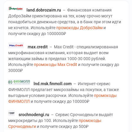
land.dobrozaim.ru
–
Финансовая компания
ДоброЗайм ориентирована на тех, кому срочно могут
понадобиться денежные средства, а в банк при этом идти
не хочется. Используйте
промокоды ДоброЗайм
и
получите скидку до 1000000₽
max.credit
–
Max Credit - специализированная
микрофинансовая компания, которая выдает всем
желающим займы в пределах 1000-30 000 рублей.
Используйте
промокоды Max Credit
и получите скидку до
30000₽
lnd.msk.finmoll.com
–
Интернет-сервис
ФИНМОЛЛ предлагает микрозаймы на покупки, а также
выгодные условия рассрочки. Используйте
промокоды
ФИНМОЛЛ
и получите скидку до 100000₽
srochnodengi.ru
–
Сервис Срочноденьги выдаёт
микрокредиты до 100. Используйте
промокоды
Срочноденьги
и получите скидку до 500₽