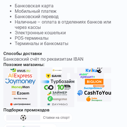
предназначенный для получения микрокредита на всей
Банковская карта
Мобильный платеж
территории страны. Используйте
промокоды Бустра
и
Банковский перевод
получите скидку до 500000₽
Наличные – оплата в отделениях банков или
через кассы
adengi.ru
–
А-Деньги (Альфа Деньги) -
Электронные кошельки
микрофинансовая организация от Альфа Банка,
POS-терминалы
предоставляющая физическим лицам денежные средства
Терминалы и банкоматы
на удобных условиях. Используйте
промокоды А-Деньги
и
получите скидку до 30₽
Способы доставки
Банковский счёт по реквизитам IBAN
Похожие магазины:
vivus.kz
–
VIVUS KZ – микрофинансовая
организация, предоставляющая микрозайм на сумму 10
000 - 150 000 тенге. Используйте
промокоды VIVUS KZ
и
получите скидку до 100 %
celfin.ru
–
Целевые финансы – российская
компания, занимающаяся предоставлением финансовых
займов. Используйте
промокоды Целевые финансы
и
Подборки промокодов
получите скидку до 100000₽
Ставки на спорт
mscore.ru
–
Онлайн-сервис займов Medium