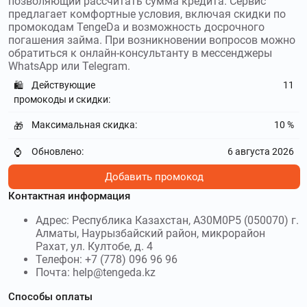
позволяющий рассчитать сумма кредита. Сервис
промокоды Взаимодействие
и получите скидку до
предлагает комфортные условия, включая скидки по
1000000₽
промокодам TengeDa и возможность досрочного
погашения займа. При возникновении вопросов можно
denginadom.ru
–
Интернет-сервис Деньги на
обратиться к онлайн-консультанту в мессенджеры
дом позволяет получать микрозаймы в режиме онлайн.
WhatsApp или Telegram.
Используйте
промокоды Деньги на дом
и получите скидку
Действующие
11
🛍️
до 100000₽
промокоды и скидки:
krediska.ru
–
Krediska – микрофинансовая
Максимальная скидка:
10 %
🎁
организация, оказывающая услуги займов онлайн.
Используйте
промокоды Krediska
и получите скидку до
Обновлено:
6 августа 2026
⌚
50000₽
Добавить промокод
denga.ru
–
Деньга – российский сервис
Контактная информация
микрозаймов. Используйте
промокоды Деньга
и получите
скидку до 200000₽
Адрес: Республика Казахстан, A30M0P5 (050070) г.
Алматы, Наурызбайский район, микрорайон
Рахат, ул. Култобе, д. 4
495credit.ru
–
495 кредит - микрофинансовая
Телефон: +7 (778) 096 96 96
компания по выдаче срочных займов. Используйте
Почта: help@tengeda.kz
промокоды 495 кредит
и получите скидку до 20000₽
Способы оплаты
boostra.ru
–
Бустра – онлайн-сервис,