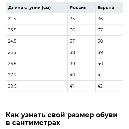
Длина ступни (см)
Россия
Европа
22.5
35
36
23.5
36
37
24.5
37
38
25.5
38
39
26.5
39
40
27.5
40
41
28.5
41
42
Как узнать свой размер обуви
в сантиметрах