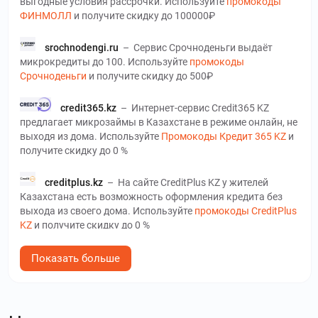
выгодные условия рассрочки. Используйте
промокоды
ФИНМОЛЛ
и получите скидку до 100000₽
srochnodengi.ru
–
Сервис Срочноденьги выдаёт
микрокредиты до 100. Используйте
промокоды
Срочноденьги
и получите скидку до 500₽
credit365.kz
–
Интернет-сервис Credit365 KZ
предлагает микрозаймы в Казахстане в режиме онлайн, не
выходя из дома. Используйте
Промокоды Кредит 365 KZ
и
получите скидку до 0 %
creditplus.kz
–
На сайте CreditPlus KZ у жителей
Казахстана есть возможность оформления кредита без
выхода из своего дома. Используйте
промокоды CreditPlus
KZ
и получите скидку до 0 %
carmoney.ru
–
CarMoney – современный онлайн-
Показать больше
сервис автозаймов. Используйте
промокоды CarMoney
и
получите скидку до 2 %
финтерра.рф
–
Интернет-сервис онлайн-