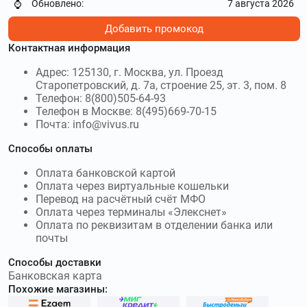
Обновлено:
7 августа 2026
⌚
50000₽
Добавить промокод
denga.ru
–
Деньга – российский сервис
Контактная информация
микрозаймов. Используйте
промокоды Деньга
и получите
скидку до 200000₽
Адрес: 125130, г. Москва, ул. Проезд
Старопетровский, д. 7а, строение 25, эт. 3, пом. 8
Телефон: 8(800)505-64-93
495credit.ru
–
495 кредит - микрофинансовая
Телефон в Москве: 8(495)669-70-15
компания по выдаче срочных займов. Используйте
Почта: info@vivus.ru
промокоды 495 кредит
и получите скидку до 20000₽
Способы оплаты
boostra.ru
–
Бустра – онлайн-сервис,
предназначенный для получения микрокредита на всей
Оплата банковской картой
территории страны. Используйте
Оплата через виртуальные кошельки
промокоды Бустра
и
Перевод на расчётный счёт МФО
получите скидку до 500000₽
Оплата через терминалы «Элекснет»
Оплата по реквизитам в отделении банка или
adengi.ru
–
А-Деньги (Альфа Деньги) -
почты
микрофинансовая организация от Альфа Банка,
предоставляющая физическим лицам денежные средства
Способы доставки
на удобных условиях. Используйте
промокоды А-Деньги
и
Банковская карта
получите скидку до 30₽
Похожие магазины: