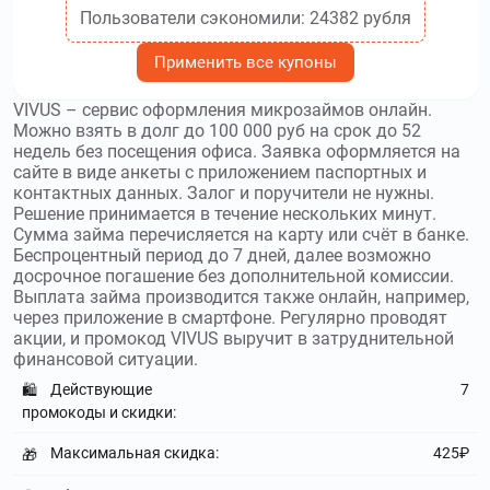
Используйте
промокоды СмсФинанс
и получите скидку до
Пользователи сэкономили: 24382 рубля
30000₽
Применить все купоны
3404.ru
–
Взаимодействие – сервис займов
физическим и юридическим лицам под залог недвижимого
VIVUS – сервис оформления микрозаймов онлайн.
имущества или транспортного средства. Используйте
Можно взять в долг до 100 000 руб на срок до 52
промокоды Взаимодействие
и получите скидку до
недель без посещения офиса. Заявка оформляется на
1000000₽
сайте в виде анкеты с приложением паспортных и
контактных данных. Залог и поручители не нужны.
tengeda.kz
–
Онлайн-сервис TengeDa предлагает
Решение принимается в течение нескольких минут.
Сумма займа перечисляется на карту или счёт в банке.
услуги микрокредитования для жителей Казахстана.
Беспроцентный период до 7 дней, далее возможно
Используйте
промокоды TengeDa
и получите скидку до 10
досрочное погашение без дополнительной комиссии.
%
Выплата займа производится также онлайн, например,
через приложение в смартфоне. Регулярно проводят
denginadom.ru
–
Интернет-сервис Деньги на
акции, и промокод VIVUS выручит в затруднительной
дом позволяет получать микрозаймы в режиме онлайн.
финансовой ситуации.
Используйте
промокоды Деньги на дом
и получите скидку
Действующие
7
🛍️
до 100000₽
промокоды и скидки:
krediska.ru
–
Krediska – микрофинансовая
Максимальная скидка:
425₽
🎁
организация, оказывающая услуги займов онлайн.
Используйте
промокоды Krediska
и получите скидку до