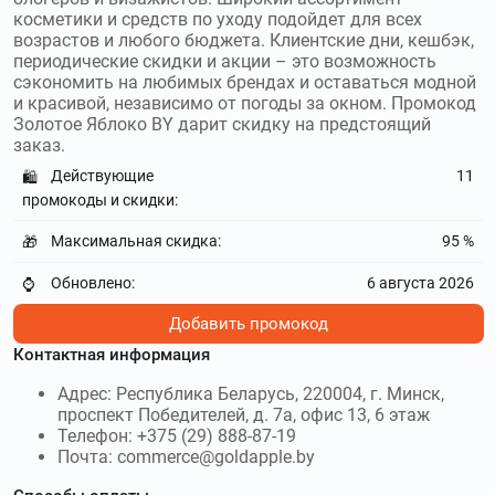
косметики и средств по уходу подойдет для всех
30 лет назад. Используйте
промокоды Золотое Яблоко KZ
возрастов и любого бюджета. Клиентские дни, кешбэк,
и получите скидку до 95 %
периодические скидки и акции – это возможность
сэкономить на любимых брендах и оставаться модной
librederm.ru
–
LIBREDERM – косметический бренд с
и красивой, независимо от погоды за окном. Промокод
международным развитием, который уже не первый год
Золотое Яблоко BY дарит скидку на предстоящий
представлен на рынке, а собственное производство в
заказ.
России работает с 2019 года. Используйте
промокоды
Действующие
11
🛍️
LIBREDERM
и получите скидку до 3000₽
промокоды и скидки:
ya-man.kz
–
YA-MAN KZ – официальный
Максимальная скидка:
95 %
🎁
интернет-магазин японского бренда в Казахстане.
Используйте
промокоды YA-MAN KZ
и получите скидку до 7
Обновлено:
6 августа 2026
⌚
%
Добавить промокод
y-r.by
–
Белорусский магазин Ив Роше BY
Контактная информация
продаёт натуральную косметику и средства по уходу на
основе растительных компонентов. Используйте
Адрес: Республика Беларусь, 220004, г. Минск,
Промокоды Ив Роше BY
и получите скидку до 40%
проспект Победителей, д. 7а, офис 13, 6 этаж
Телефон: +375 (29) 888-87-19
Почта: commerce@goldapple.by
mixit.ru
–
Российский бренд MIXIT
вышел на рынок в 2014 году. Используйте
промокоды