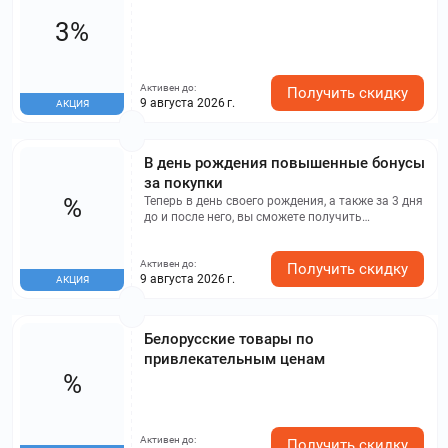
3%
Активен до:
Получить скидку
9 августа 2026 г.
АКЦИЯ
В день рождения повышенные бонусы
за покупки
%
Теперь в день своего рождения, а также за 3 дня
до и после него, вы сможете получить
дополнительные бонусы при покупках! 10% от
цены каждого товара будет начислено на вашу
Активен до:
бонусную карту!
Получить скидку
9 августа 2026 г.
АКЦИЯ
Белорусские товары по
привлекательным ценам
%
Активен до:
Получить скидку