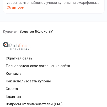
уверены, что найдете лучшие купоны на смартфоны,
бытовую технику, электронику, мебель и аксессуары
Об авторе
для дома. Павел тщательно проверяет каждый
промокод на актуальность. Благодаря его
кропотливой работе, вы всегда сможете найти
елей экономят с нами!
выгодные предложения для обустройства жилого
пространства, ремонта и сделать свой дом местом,
Купоны
Золотое Яблоко BY
куда хочется возвращаться.
дополнительный кешбек в бесплатном расширении
Обратная связь
Подробнее
Пользовательское соглашение сайта
Контакты
Как использовать купоны
Оплата
Гарантия
Вопросы от пользователей (FAQ)