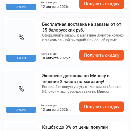
Активен до:
Получить скидку
12 августа 2026 г.
АКЦИЯ
Бесплатная доставка на заказы от от
35 белорусских руб.
%
Оформляйте заказы в магазине Золотое Яблоко
с максимальной выгодой! При общей сумме
заказа от 35 белорусских рублей доставка по
всей территории Республики Беларусь будет
Активен до:
абсолютно бесплатной. Это прекрасная
Получить скидку
10 августа 2026 г.
АКЦИЯ
возможность пополнить свою косметичку или
обновить парфюмерную коллекцию с
дополнительным бонусом в виде экономии на
доставке. Если ваш заказ немного меньше этой
Экспресс-доставка по Минску в
суммы, стоимость доставки составит всего 10
течение 2 часов по магазину!
рублей, что делает её доступной для всех
%
покупателей. Условия действуют
Встречайте новую услугу от магазина «Золотое
автоматически, и вам не нужно ничего
Яблоко» – экспресс-доставка по Минску!
подтверждать – система сама рассчитает,
попадаете ли вы под бесплатную доставку.
Активен до:
Пусть любимые средства по уходу за собой
Получить скидку
12 августа 2026 г.
АКЦИЯ
приедут к вам с комфортом и без лишних
затрат, ведь Золотое Яблоко всегда заботится о
своих клиентах!
Кэшбэк до 3% от цены покупки