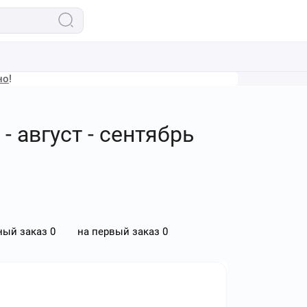
но
!
 август - сентябрь
ный заказ
0
на первый заказ
0