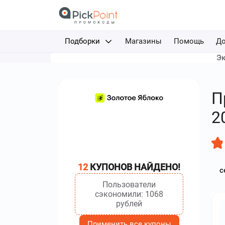
Подборки
Магазины
Помощь
До
Эк
Доставка еды
Авиабилеты
П
Путешествия
2
Отели
Фрибеты за депозит
12
КУПОНОВ НАЙДЕНО!
с
Каршеринг
Пользователи
сэкономили: 1068
рублей
Применить все купоны