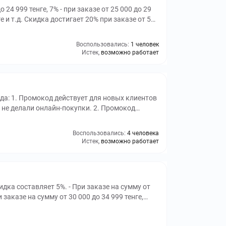
 24 999 тенге, 7% - при заказе от 25 000 до 29
нге и т.д. Скидка достигает 20% при заказе от 55
покупку. Применение промокода
иентов интернет-магазина или тех, кто ранее
Воспользовались:
1 человек
тся один раз для одного аккаунта и не
Истек,
возможно работает
 2=1 и подарками при покупке. Промокод
 в приложении или на сайте. Есть исключения
 - в этом случае скидку на товары нужно
иентов
 не делали онлайн-покупки. 2. Промокод
. 3. Промокод не суммируется со скидками
купке. 4. Промокод можно использовать только
Воспользовались:
4 человека
. 5. Существуют бренды-исключения, на которые
Истек,
возможно работает
д не сработал, необходимо проверить товары в
ях сумме заказа и к товарам, на которые
кидка составляет 5%. - При заказе на сумму от
и заказе на сумму от 30 000 до 34 999 тенге,
5 000 до 39 999 тенге, скидка составляет 12%. -
идка составляет 14%. - При заказе на сумму от