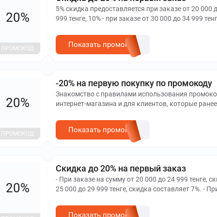
5% скидка предоставляется при заказе от 20 000 до
20%
999 тенге, 10% - при заказе от 30 000 до 34 999 те
000 тенге. Кроме того, предоставляется 2500 бонусов на вторую 
ограничено правилами: он действует для новых кл
Показать промокод
не делал онлайн-покупок. Промокод предоставляе
ПРОМОКОД
суммируется со скидками выше 40%, акциями 3=2,
можно использовать только один раз при покупке
среди брендов, на которые промокод не действует
-20% на первую покупку по промокоду
проверить в корзине.
Знакомство с правилами использования промокода: 1. Промокод действует для новых кл
20%
интернет-магазина и для клиентов, которые ранее
предоставляется однократно для одного аккаунта
выше -40%, акциями 3=2, 2=1 и подарками при по
Показать промокод
один раз при покупке в приложении или на сайте
ПРОМОКОД
не действует скидка по промокоду. Если промоко
корзине. Скидка применится к указанной в услови
распространяется действие промокода.
Скидка до 20% на первый заказ
- При заказе на сумму от 20 000 до 24 999 тенге, с
20%
25 000 до 29 999 тенге, скидка составляет 7%. - Пр
скидка составляет 10%. - При заказе на сумму от 3
При заказе на сумму от 40 000 до 44 999 тенге, ск
Показать промокод