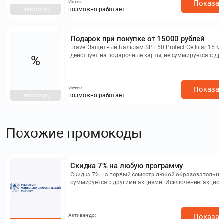
Истек,
Показа
возможно работает
ПРОМОКОД
Подарок при покупке от 15000 рублей
Travel Защитный Бальзам SPF 50 Protect Cellular 15 м
действует на подарочные карты, не суммируется с 
%
промокодами
Истек,
Показа
возможно работает
ПРОМОКОД
Похожие промокоды
Скидка 7% на любую программу
Скидка 7% на первый семестр любой образователь
суммируется с другими акциями. Исключение: акцио
Активен до:
Показа