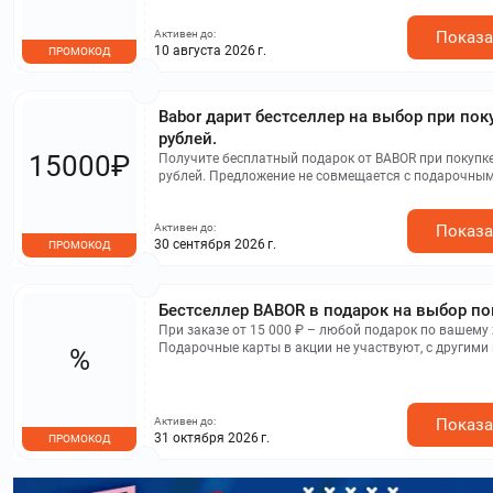
Активен до:
Показа
10 августа 2026 г.
ПРОМОКОД
Babor дарит бестселлер на выбор при пок
рублей.
15000₽
Получите бесплатный подарок от BABOR при покупке
рублей. Предложение не совмещается с подарочным
другими промокодами, но может быть использовано
акциями на сайте.
Активен до:
Показа
30 сентября 2026 г.
ПРОМОКОД
Бестселлер BABOR в подарок на выбор по
При заказе от 15 000 ₽ – любой подарок по вашему
Подарочные карты в акции не участвуют, с другими
%
совмещается.
Активен до:
Показа
31 октября 2026 г.
ПРОМОКОД