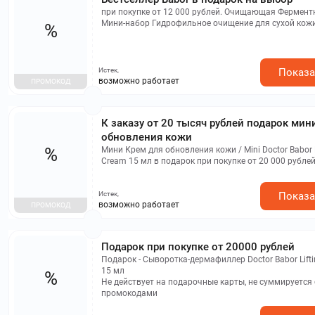
при покупке от 12 000 рублей. Очищающая Ферментн
Мини-набор Гидрофильное очищение для сухой кожи
%
покупке подарочных карт
Истек,
Показа
возможно работает
ПРОМОКОД
К заказу от 20 тысяч рублей подарок мин
обновления кожи
%
Мини Крем для обновления кожи / Mini Doctor Babor 
Cream 15 мл в подарок при покупке от 20 000 рублей
подарочные карты, не суммируется с другими пром
Истек,
Показа
возможно работает
ПРОМОКОД
Подарок при покупке от 20000 рублей
Подарок - Сыворотка-дермафиллер Doctor Babor Liftin
15 мл
%
Не действует на подарочные карты, не суммируется с другими
промокодами