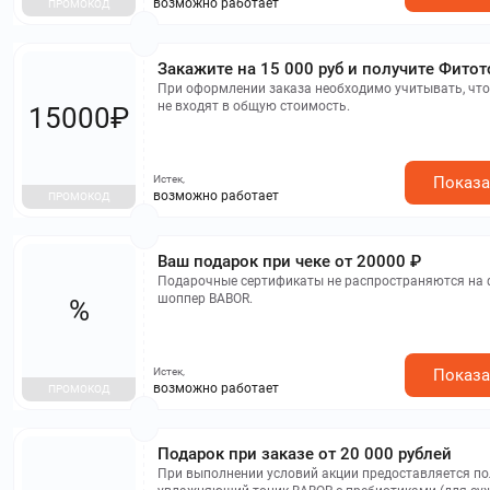
возможно работает
ПРОМОКОД
Закажите на 15 000 руб и получите Фитот
При оформлении заказа необходимо учитывать, чт
не входят в общую стоимость.
15000₽
Истек,
Показа
возможно работает
ПРОМОКОД
Ваш подарок при чеке от 20000 ₽
Подарочные сертификаты не распространяются на 
шоппер BABOR.
%
Истек,
Показа
возможно работает
ПРОМОКОД
Подарок при заказе от 20 000 рублей
При выполнении условий акции предоставляется п