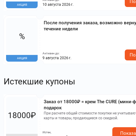
По
10 августа 2026 г.
АКЦИЯ
После получения заказа, возможно верну
течение недели
%
Активен до:
По
9 августа 2026 г.
АКЦИЯ
Истекшие купоны
Заказ от 18000₽ = крем The CURE (мини-ф
подарок
18000₽
При расчете общей стоимости покупки не учитыва
карты и товары, продающиеся со скидкой.
Истек,
Показа