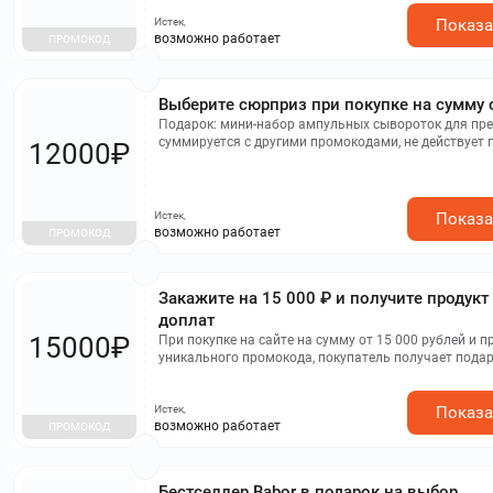
Истек,
Показа
возможно работает
ПРОМОКОД
Выберите сюрприз при покупке на сумму 
Подарок: мини-набор ампульных сывороток для пр
суммируется с другими промокодами, не действует 
12000₽
подарочных карт
Истек,
Показа
возможно работает
ПРОМОКОД
Закажите на 15 000 ₽ и получите продукт
доплат
15000₽
При покупке на сайте на сумму от 15 000 рублей и применении
уникального промокода, покупатель получает подар
BABOR для красивой кожи на выбор. Не действует п
подарочных карт, не суммируется с другими промок
Истек,
Показа
возможно работает
ПРОМОКОД
Бестселлер Babor в подарок на выбор