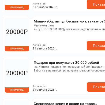
Активен до:
Показа
31 октября 2026 г.
ПРОМОКОД
Мини-набор ампул бесплатно к заказу от
Мини‑комплект
ампул DOCTOR BABOR (увлажняющие, успокаивающие
20000₽
Предложение не распространяется на подарочные 
и не суммируется с другими промокодами.
Активен до:
Показа
31 августа 2026 г.
ПРОМОКОД
Подарок при покупке от 20 000 рублей
Получите в подарок полноразмерный солнцезащитн
Babor на ваш выбор при покупке товаров на опреде
20000₽
Подарочные карты и товары со скидками не учитыв
сумме покупки.
Активен до:
Показа
31 августа 2026 г.
ПРОМОКОД
Спецпредложения и акции на товары