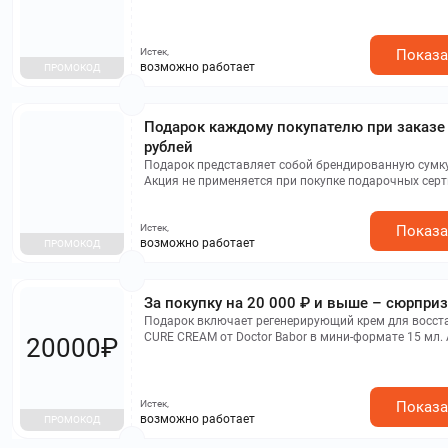
Истек,
Показа
возможно работает
ПРОМОКОД
Подарок каждому покупателю при заказе 
рублей
Подарок представляет собой брендированную сумк
Акция не применяется при покупке подарочных серт
суммируется с другими специальными предложения
Истек,
Показа
возможно работает
ПРОМОКОД
За покупку на 20 000 ₽ и выше – сюрпри
Подарок включает регенерирующий крем для восст
CURE CREAM от Doctor Babor в мини-формате 15 мл.
20000₽
недействительна при приобретении подарочных сер
комбинируется с иными промокодами.
Истек,
Показа
возможно работает
ПРОМОКОД