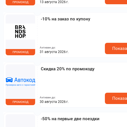
13 августа 2026 г.
ПРОМОКОД
-10% на заказ по купону
Активен до:
Показа
31 августа 2026 г.
ПРОМОКОД
Скидка 20% по промокоду
Активен до:
Показа
30 августа 2026 г.
ПРОМОКОД
-50% на первые две поездки