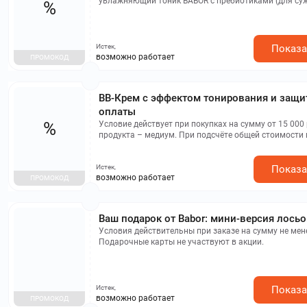
увлажняющий тоник BABOR с пребиотиками (для суж
%
тона и регенерации). Стоимость тоника не прибавл
заказа. Подарочные карты и комплект из двух Пасх
акции не задействованы. Подарки доступны, пока не
Истек,
Показа
возможно работает
ПРОМОКОД
BB-Крем с эффектом тонирования и защит
оплаты
%
Условие действует при покупках на сумму от 15 000 
продукта – медиум. При подсчёте общей стоимости
подарочные сертификаты и наборы, состоящие из д
календарей.
Истек,
Показа
возможно работает
ПРОМОКОД
Ваш подарок от Babor: мини-версия лосьо
Условия действительны при заказе на сумму не мене
Подарочные карты не участвуют в акции.
Истек,
Показа
возможно работает
ПРОМОКОД