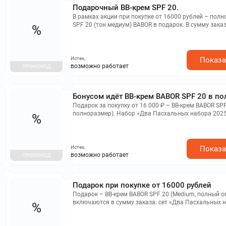
Подарочный BB-крем SPF 20.
В рамках акции при покупке от 16000 рублей – пол
SPF 20 (тон медиум) BABOR в подарок. В сумму зака
%
«Два Пасхальных набора 2025» и подарочные карты
подарков ограничено.
Истек,
Показа
возможно работает
ПРОМОКОД
Бонусом идёт BB-крем BABOR SPF 20 в п
Подарок за покупку от 16 000 ₽ – BB-крем BABOR SPF
полноразмер). Набор «Два Пасхальных набора 202
%
карты в сумму заказа не включаются. Акция действу
есть в наличии.
Истек,
Показа
возможно работает
ПРОМОКОД
Подарок при покупке от 16000 рублей
Подарок – BB-крем BABOR SPF 20 (Medium, полный о
включаются в сумму заказа: сет «Два Пасхальных н
%
подарочные карты. Количество ограничено, акция д
исчерпания подарков.