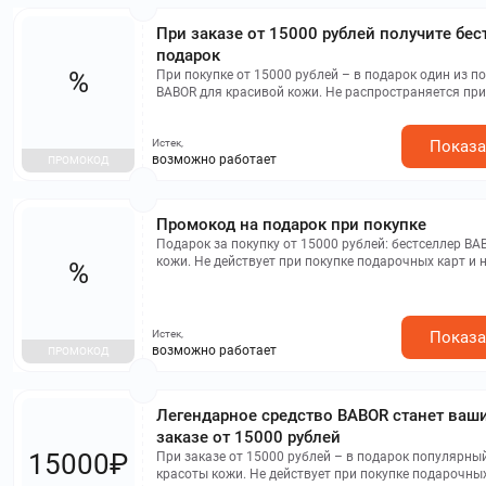
При заказе от 15000 рублей получите бе
подарок
%
При покупке от 15000 рублей – в подарок один из п
BABOR для красивой кожи. Не распространяется при
подарочных карт и не комбинируется с другими пр
Истек,
Показа
возможно работает
ПРОМОКОД
Промокод на подарок при покупке
Подарок за покупку от 15000 рублей: бестселлер BA
кожи. Не действует при покупке подарочных карт и 
%
другими акциями.
Истек,
Показа
возможно работает
ПРОМОКОД
Легендарное средство BABOR станет ваш
заказе от 15000 рублей
15000₽
При заказе от 15000 рублей – в подарок популярны
красоты кожи. Не действует при покупке подарочных