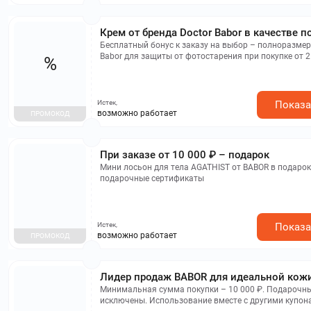
Крем от бренда Doctor Babor в качестве п
Бесплатный бонус к заказу на выбор – полноразмер
Babor для защиты от фотостарения при покупке от 2
%
применяется к подарочным картам и не сочетается 
активационными кодами.
Истек,
Показа
возможно работает
ПРОМОКОД
При заказе от 10 000 ₽ – подарок
Мини лосьон для тела AGATHIST от BABOR в подарок,
подарочные сертификаты
Истек,
Показа
возможно работает
ПРОМОКОД
Лидер продаж BABOR для идеальной кож
Минимальная сумма покупки – 10 000 ₽. Подарочн
исключены. Использование вместе с другими купон