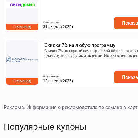
Активен до:
Показа
31 августа 2026 г.
ПРОМОКОД
Скидка 7% на любую программу
Скидка 7% на первый семестр любой образователь
суммируется с другими акциями. Исключение: акцио
Активен до:
Показа
13 августа 2026 г.
ПРОМОКОД
Реклама. Информация о рекламодателе по ссылке в карт
Популярные купоны