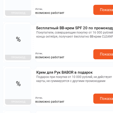
объединяется с другими акциями.
Истек,
Показа
возможно работает
ПРОМОКОД
Бесплатный BB-крем SPF 20 по промокоду
Покупатели, совершающие покупку от 16 000 рублей
конца октября, получают бесплатно BB-крем CLEAN
%
защитой в среднем тоне.
Истек,
Показа
возможно работает
ПРОМОКОД
Крем для Рук BABOR в подарок
Подарок при покупке от 10 000 рублей, не действуе
карты, не суммируется с другими промокодами
%
Истек,
Показа
возможно работает
ПРОМОКОД