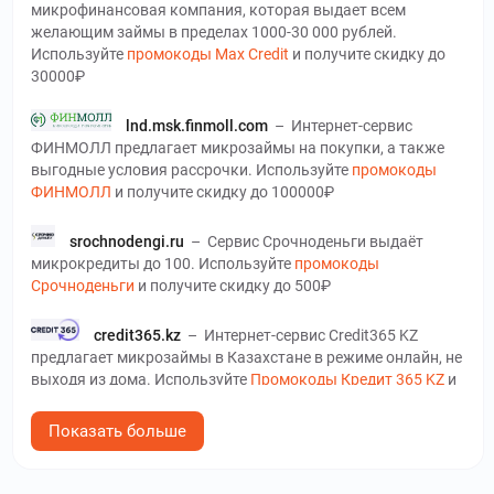
микрофинансовая компания, которая выдает всем
желающим займы в пределах 1000-30 000 рублей.
Используйте
промокоды Max Credit
и получите скидку до
30000₽
lnd.msk.finmoll.com
–
Интернет-сервис
ФИНМОЛЛ предлагает микрозаймы на покупки, а также
выгодные условия рассрочки. Используйте
промокоды
ФИНМОЛЛ
и получите скидку до 100000₽
srochnodengi.ru
–
Сервис Срочноденьги выдаёт
микрокредиты до 100. Используйте
промокоды
Срочноденьги
и получите скидку до 500₽
credit365.kz
–
Интернет-сервис Credit365 KZ
предлагает микрозаймы в Казахстане в режиме онлайн, не
выходя из дома. Используйте
Промокоды Кредит 365 KZ
и
получите скидку до 0 %
Показать больше
creditplus.kz
–
На сайте CreditPlus KZ у жителей
Казахстана есть возможность оформления кредита без