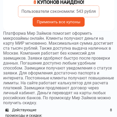
8
КУПОНОВ НАЙДЕНО!
smartcash.ru
–
Умные Наличные – компания по
Пользователи сэкономили: 543 рубля
выдаче безналичных микрозаймов. Используйте
промокоды Умные Наличные
и получите скидку до 40%
Применить все купоны
smsfinance.ru
–
Интернет-сервис СмсФинанс
Платформа Мир Займов помогает оформить
предлагает финансовые услуги в дистанционном формате.
микрозаймы онлайн. Клиенты получают деньги на
Используйте
промокоды СмсФинанс
и получите скидку до
карту МИР мгновенно. Максимальная сумма достигает
30000₽
ста тысяч рублей. Также доступна выдача наличных в
Москве. Компания работает без комиссий для
3404.ru
–
Взаимодействие – сервис займов
заемщиков. Заявки одобряют быстро после проверки
данных. Погашение доступно любым удобным
физическим и юридическим лицам под залог недвижимого
способом. Заемщики получают уведомления о статусе
имущества или транспортного средства. Используйте
заявки. Для оформления достаточно паспорта и
промокоды Взаимодействие
и получите скидку до
интернета. Постоянные клиенты получают повышенные
1000000₽
лимиты. На сайте работает калькулятор для расчета
платежей. Заемщики продлевают договор через
tengeda.kz
–
Онлайн-сервис TengeDa предлагает
личный кабинет. Деньги переводят на карты любых
услуги микрокредитования для жителей Казахстана.
российских банков. По промокоду Мир Займов можно
Используйте
промокоды TengeDa
и получите скидку до 10
получить скидку.
%
Действующие
8
🛍️
промокоды и скидки: