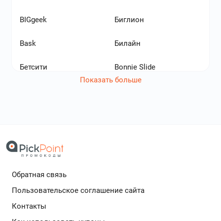
BIGgeek
Биглион
Bask
Билайн
Бетсити
Bonnie Slide
Показать больше
Билайн ТВ
БКС Инвестиции
елей экономят с нами!
Банки.ру Страхование
БлинБери
дополнительный кешбек в бесплатном расширении
Би-Би
C
Обратная связь
COLINS
Contented
Подробнее
Пользовательское соглашение сайта
CarMoney
Целевые финансы
Контакты