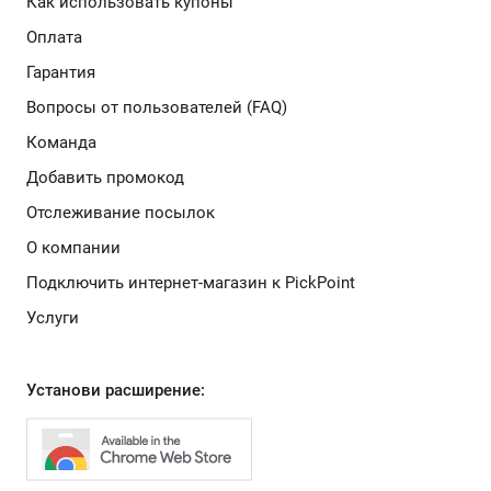
Как использовать купоны
Михайлик Китчен
КуулКлевер
Оплата
Магнит Косметик
Первый живой
Гарантия
коллаген
Вопросы от пользователей (FAQ)
CNS
Команда
D
Добавить промокод
Отслеживание посылок
Делимобиль
Donner
О компании
Подключить интернет-магазин к PickPoint
ДоброЗайм
Донинтурфлот
Услуги
Духи.рф
Достаевский
Установи расширение:
Драйв Займ
Лаборатория Днком
Институт
Доказательной
Психологии