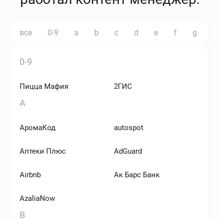
все
0-9
a
b
c
d
e
f
g
h
0-9
Пицца Мафия
2ГИС
A
АромаКод
autospot
Аптеки Плюс
AdGuard
Airbnb
Ак Барс Банк
AzaliaNow
B