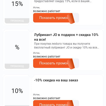
предоставляет скидку 15%, если в вашей
15%
корзине будут товары из трех категорий: секс-
Истек,
игрушки, интимная косметика и презервативы.
возможно работает
При покупке секс-игрушек и интимной косметики
предоставляется скидка 10%. При покупке секс-
Показать промокод
игрушек, интимной косметики и презервативов
ПРОМОКОД
скидка составит 15%. Участвуют только онлайн-
покупки на сайте onona.ru до конца июня. Акция
не суммируется с другими скидками,
Лубрикант JO в подарок + скидка 10%
промокодами и бонусами.
на все!
При покупке любого товара вы получите
%
бесплатный лубрикант JO и скидку 10% на все
остальные товары!
Истек,
возможно работает
Показать промокод
ПРОМОКОД
-10% скидка на ваш заказ
10%
Истек,
возможно работает
Показать промокод