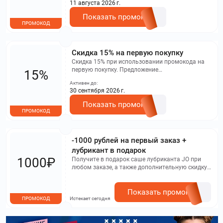
11 августа 2026 г.
Показать промокод
ПРОМОКОД
Скидка 15% на первую покупку
Скидка 15% при использовании промокода на
первую покупку. Предложение
15%
распространяется исключительно на
Активен до:
ограниченный ассортимент товаров,
30 сентября 2026 г.
представленных на странице акции
Показать промокод
ПРОМОКОД
-1000 рублей на первый заказ +
лубрикант в подарок
1000₽
Получите в подарок саше лубриканта JO при
любом заказе, а также дополнительную скидку
1000 рублей при покупке на сумму от 5000
рублей. Данная акция не может сочетаться с
другими предложениями и действительна
Показать промокод
ПРОМОКОД
Истекает сегодня
только для новых клиентов