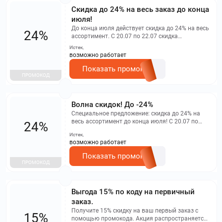
Скидка до 24% на весь заказ до конца
июля!
До конца июля действует скидка до 24% на весь
24%
ассортимент. С 20.07 по 22.07 скидка
составляет 12%, с 23.07 по 25.07 - 15%, с 26.07 по
Истек,
28.07 - 18%, а с 29.07 по 31.07 - 24%. Промокод
возможно работает
на скидку распространяется на все товары до
конца июля и не суммируется с другими
Показать промокод
ПРОМОКОД
акциями и предложениями.
Волна скидок! До -24%
Специальное предложение: скидка до 24% на
весь ассортимент до конца июля! С 20.07 по
24%
22.07 - скидка 12%, с 23.07 по 25.07 - скидка 15%,
Истек,
с 26.07 по 28.07 - скидка 18%, с 29.07 по 31.07 -
возможно работает
скидка 24%. Промокод действует на все товары
до 31 июля и не суммируется с другими
Показать промокод
акциями и предложениями.
ПРОМОКОД
Выгода 15% по коду на первичный
заказ.
Получите 15% скидку на ваш первый заказ с
15%
помощью промокода. Акция распространяется