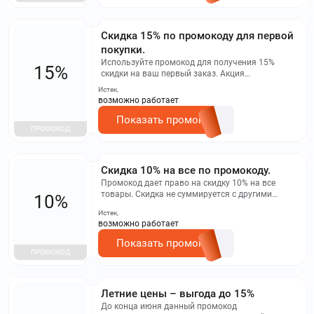
скидками, промокодами и бонусами. Действует
при онлайн-шопинге на сайте onona.ru до конца
июня включительно.
Скидка 15% по промокоду для первой
покупки.
Используйте промокод для получения 15%
15%
скидки на ваш первый заказ. Акция
распространяется только на определенный
Истек,
ассортимент товаров, представленных на этой
возможно работает
странице.
Показать промокод
ПРОМОКОД
Скидка 10% на все по промокоду.
Промокод дает право на скидку 10% на все
товары. Скидка не суммируется с другими
10%
акциями и промокодами, а также не
Истек,
распространяется на товары со скидкой.
возможно работает
Показать промокод
ПРОМОКОД
Летние цены – выгода до 15%
До конца июня данный промокод