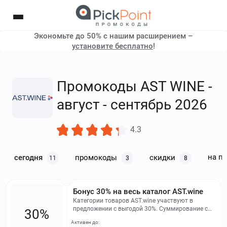
Экономьте до 50% с нашим расширением –
установите бесплатно
!
Промокоды AST WINE -
август - сентябрь 2026
4.3
на п
сегодня
промокоды
скидки
11
3
8
Бонус 30% на весь каталог AST.wine
Категории товаров AST.wine участвуют в
предложении с выгодой 30%. Суммирование с
30%
иными скидками не предусмотрено.
Активен до: