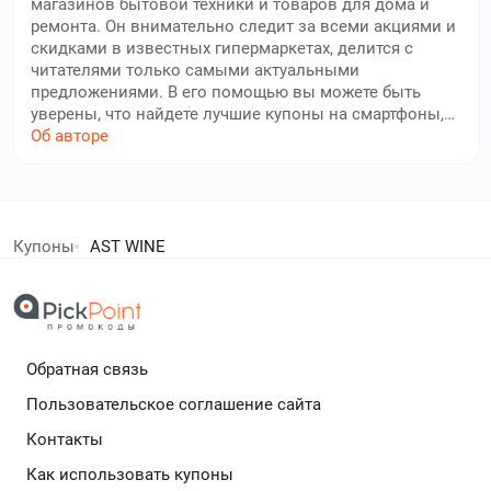
магазинов бытовой техники и товаров для дома и
ремонта. Он внимательно следит за всеми акциями и
скидками в известных гипермаркетах, делится с
читателями только самыми актуальными
предложениями. В его помощью вы можете быть
уверены, что найдете лучшие купоны на смартфоны,
бытовую технику, электронику, мебель и аксессуары
Об авторе
для дома. Павел тщательно проверяет каждый
промокод на актуальность. Благодаря его
кропотливой работе, вы всегда сможете найти
елей экономят с нами!
выгодные предложения для обустройства жилого
пространства, ремонта и сделать свой дом местом,
Купоны
AST WINE
куда хочется возвращаться.
дополнительный кешбек в бесплатном расширении
Обратная связь
Подробнее
Пользовательское соглашение сайта
Контакты
Как использовать купоны