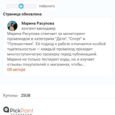
Нейросети
Страница обновлена
Марина Расулова
контент-менеджер
Марина Расулова отвечает за мониторинг
промокодов в категориях "Дети", "Спорт" и
"Путешествия". Её подход к работе отличается особой
тщательностью — каждый промокод проходит
многоступенчатую проверку перед публикацией.
Марина не только тестирует коды, но и изучает
отзывы покупателей о магазинах, чтобы
рекомендовать только надежные площадки.
Об авторе
Читатели ценят Марину за полезные подборки к
праздникам и началу учебного года, когда особенно
важно найти выгодные предложения. Она составляет
елей экономят с нами!
понятные гайды по использованию промокодов,
объясняет нюансы программ лояльности и
Купоны
2SUB
рассказывает о способах дополнительной экономии
дополнительный кешбек в бесплатном расширении
и эксклюзивных промокодах.