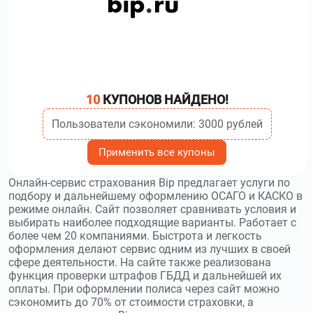
перевозке грузов разных масштабов, эвакуации
автомобилей, вывозу отходов, временному хранению,
доставке и упаковке грузов. Используйте
промокоды
Грузовичкоф
и получите скидку до 920₽
vsesdal.com
–
Российская компания Все сдал
10
КУПОНОВ НАЙДЕНО!
помогает студентам и школьникам решать сложные
учебные задачи. Используйте
Промокоды Все сдал
и
Пользователи сэкономили: 3000 рублей
получите скидку до 200₽
Применить все купоны
avtor24.ru
–
Интернет-сервис Автор 24
создан для студентов, которые могут заказывать на этом
Онлайн-сервис страхования Bip предлагает услуги по
ресурсе дипломные работы, курсовые, контрольные и
подбору и дальнейшему оформлению ОСАГО и КАСКО в
другие виды студенческих проектов. Используйте
режиме онлайн. Сайт позволяет сравнивать условия и
промокоды Автор 24
и получите скидку до 200₽
выбирать наиболее подходящие варианты. Работает с
более чем 20 компаниями. Быстрота и легкость
vsk.ru
–
ВСК Страхование – онлайн-
оформления делают сервис одним из лучших в своей
сфере деятельности. На сайте также реализована
страховая компания, которая предоставляет
функция проверки штрафов ГБДД и дальнейшей их
возможность не только удаленного оформления, но и
оплаты. При оформлении полиса через сайт можно
урегулирования всех вопросов при наступлении
сэкономить до 70% от стоимости страховки, а
страхового случая. Используйте
промокоды ВСК