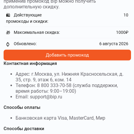
применив промокод Bip можно получить
Страхование
и получите скидку до 500₽
дополнительную скидку.
Действующие
10
avito.ru
–
Авито – крупнейший онлайн-
🛍️
сервис для размещения объявлений о вакансиях, услугах,
промокоды и скидки:
продаже товаров и недвижимости. Используйте
Максимальная скидка:
1000₽
🎁
промокоды Авито
и получите скидку до 40%
Обновлено:
6 августа 2026
⌚
youtalk.ru
–
Интернет-сервис Youtalk позволяет
воспользоваться услугами психолога в режиме онлайн.
Добавить промокод
Используйте
промокоды Youtalk
и получите скидку до
Контактная информация
4000₽
Адрес: г.Москва, ул. Нижняя Красносельская, д.
polis812.ru
–
Полис 812 – страховой и визовый
35, стр. 9, этаж 6, ком. 14
центр, существующий на российском рынке более 10 лет.
Телефон: 8 800 333-70-58 (служба поддержки,
Используйте
промокоды Полис 812
и получите скидку до
время работы: 9:00–19:00)
80₽
Email: support@bip.ru
Способы оплаты
home.megafon.ru
–
Крупнейший
российский оператор связи Мегафон предлагает
Банковская карта Visa, MasterCard, Мир
домашний интернет, телевидение и мобильная связь по
выгодным ценам. Используйте
промокоды Мегафон сим
Способы доставки
карты
и получите скидку до 700₽