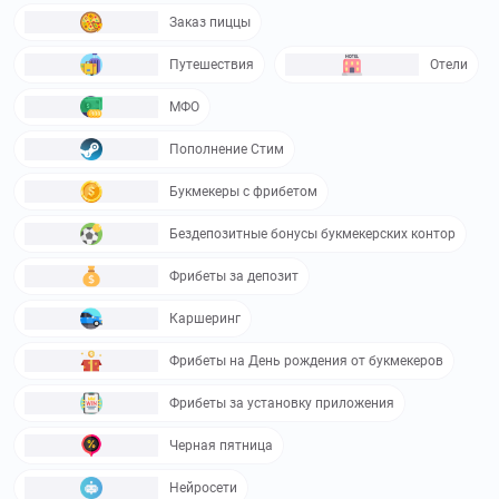
Заказ пиццы
liveexpert.org
–
LiveExpert – компания,
которая предлагает услуги онлайн-консультирования со
Путешествия
Отели
специалистами во множестве различных сфер
деятельности. Используйте
промокоды LiveExpert
и
МФО
получите скидку до 40%
Пополнение Стим
arenda.yandex.ru
–
Яндекс Аренда –
Букмекеры с фрибетом
удобная платформа для упрощения поиска и аренды
жилья. Используйте
промокоды Яндекс Аренда
и получите
Бездепозитные бонусы букмекерских контор
скидку до 40%
Фрибеты за депозит
autorus.ru
–
АВТОРУСЬ – компания,
основанная в 1992 году. Используйте
промокоды
Каршеринг
АВТОРУСЬ
и получите скидку до 1000₽
Фрибеты на День рождения от букмекеров
mafin.ru
–
Mafin – это страховой маркетплейс,
Фрибеты за установку приложения
который начал свою работу в 2019 года. Используйте
промокоды Mafin
и получите скидку до 15 %
Черная пятница
bs-tyres.ru
–
BS-Tyres - российский
Нейросети