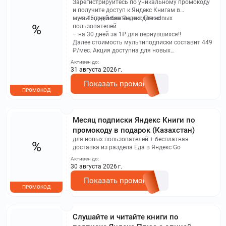
Зарегистрируйтесь по уникальному промокоду
и получите доступ к Яндекс Книгам в
мультиподписке Яндекс Плюс!
– на 45 дней бесплатно для новых
%
пользователей
– на 30 дней за 1₽ для вернувшихся!!
Далее стоимость мультиподписки составит 449
₽/мес. Акция доступна для новых
пользователей и тех, у кого мультиподписка
Активен до:
закончилась более 30 дней назад по всей
31 августа 2026 г.
России. Для пользователей, у которых подписка
кончилась более 30 назад действует условие: 30
Показать промокод
ПРОМОКОД
дней за 1₽
Месяц подписки Яндекс Книги по
промокоду в подарок (Казахстан)
для новых пользователей + бесплатная
%
доставка из раздела Еда в Яндекс Go
Активен до:
30 августа 2026 г.
Показать промокод
ПРОМОКОД
Слушайте и читайте книги по