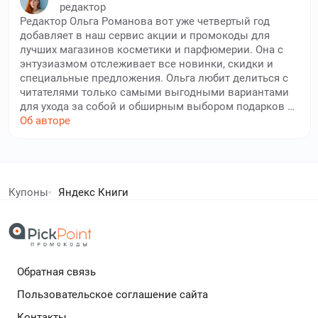
редактор
Редактор Ольга Романова вот уже четвертый год
добавляет в наш сервис акции и промокоды для
лучших магазинов косметики и парфюмерии. Она с
энтузиазмом отслеживает все новинки, скидки и
специальные предложения. Ольга любит делиться с
читателями только самыми выгодными вариантами
для ухода за собой и обширным выбором подарков к
заказам. Наш опытный автор тщательно проверяет
Об авторе
каждый промокод и условия его использования. Её
цель — сделать покупки косметики, парфюмерии и
средств по уходу за собой приятнее и доступнее,
елей экономят с нами!
помогая пользователям сайта экономить на
любимых брендах и новинках индустрии красоты.
Купоны
Яндекс Книги
Благодаря её внимательности, вы всегда будете в
дополнительный кешбек в бесплатном расширении
курсе лучших скидок и распродаж.
Обратная связь
Подробнее
Пользовательское соглашение сайта
Контакты