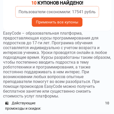
программистов. Используйте
промокоды Хекслет
и
10
КУПОНОВ НАЙДЕНО!
получите скидку до 10000₽
Пользователи сэкономили: 17541 рубль
practicum.yandex.ru
–
Интернет-
Применить все купоны
площадка Яндекс Практикум ориентирована на тех, кто
желает научиться создавать сайты, хочет освоить азы
EasyCode – образовательная платформа,
дизайна или выучить новый иностранный язык.
предоставляющая курсы программирования для
Используйте
промокоды Яндекс Практикум
и получите
подростков до 17-ти лет. Программа обучения
скидку до 100 %
составляется индивидуально с учетом возраста и
интересов ученика. Уроки проводятся онлайн в любое
online.algoritmika.org
–
Школа
подходящее время. Курсы разработаны таким образом,
программирования Алгоритмика предлагает большой
чтобы постепенно вводить подростка в тему
выбор курсов для детей любого возраста. Используйте
робототехники и программирования, а также
промокоды Алгоритмика
и получите скидку до 40 %
постоянно поддерживать в нем интерес. При
возникновении любых вопросов опытные
преподаватели помогут во всем разобраться. При
coddyschool.com
–
Школа программирования
помощи промокодов EasyCode можно получить
CODDY school приглашает всех желающих обучить своего
бесплатное занятие или существенно снизить
ребенка столь сложной но востребованной профессии.
стоимость услуг платформы.
Используйте
промокоды CODDY school
и получите скидку
до 1099₽
Действующие
10
🛍️
промокоды и скидки:
nadpo.ru
–
НАДПО предлагает