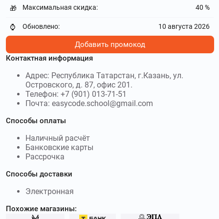
Максимальная скидка:
40 %
🎁
дистанционное обучение по направлениям психологии,
педагогики, физической культуре, экономике и т.
Обновлено:
10 августа 2026
⌚
Используйте
промокоды НАДПО
и получите скидку до
30000₽
Добавить промокод
Контактная информация
vsesdal.com
–
Российская компания Все сдал
помогает студентам и школьникам решать сложные
Адрес: Республика Татарстан, г.Казань, ул.
учебные задачи. Используйте
Промокоды Все сдал
и
Островского, д. 87, офис 201.
получите скидку до 200₽
Телефон: +7 (901) 013-71-51
Почта: easycode.school@gmail.com
sotkaonline.ru
–
Интернет-площадка Сотка
Способы оплаты
ориентирована и создана для тех, кто хочет сдать
экзамены ЕГЭ и ОГЭ. Используйте
промокоды Сотка
и
Наличный расчёт
получите скидку до 2990₽
Банковские карты
Рассрочка
edprodpo.com
–
Международная Академия EDPRO –
Способы доставки
это образовательная платформа, гарантирующая после
прохождения курсов обретение ценных навыков.
Электронная
Используйте
промокоды Международная Академия EDPRO
и получите скидку до 100 %
Похожие магазины: