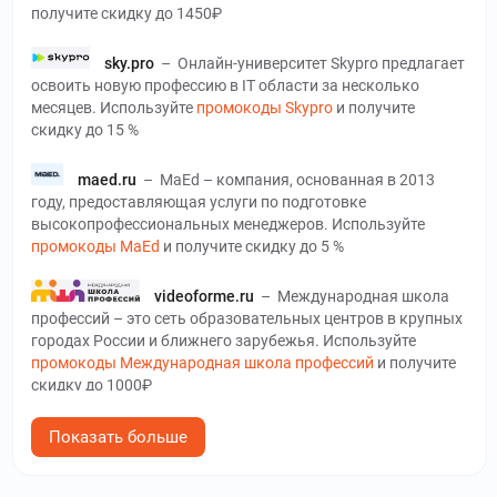
получите скидку до 1450₽
sky.pro
–
Онлайн-университет Skypro предлагает
освоить новую профессию в ІТ области за несколько
месяцев. Используйте
промокоды Skypro
и получите
скидку до 15 %
maed.ru
–
MaEd – компания, основанная в 2013
году, предоставляющая услуги по подготовке
высокопрофессиональных менеджеров. Используйте
промокоды MaEd
и получите скидку до 5 %
videoforme.ru
–
Международная школа
профессий – это сеть образовательных центров в крупных
городах России и ближнего зарубежья. Используйте
промокоды Международная школа профессий
и получите
скидку до 1000₽
talentsy.ru
–
Talentsy – это онлайн-
Показать больше
университет современных профессий. Используйте
промокоды Talentsy
и получите скидку до 40 %