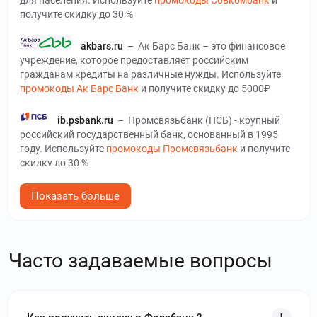
получите скидку до 30 %
akbars.ru
–
Ак Барс Банк – это финансовое
учреждение, которое предоставляет российским
гражданам кредиты на различные нужды. Используйте
промокоды Ак Барс Банк
и получите скидку до 5000₽
ib.psbank.ru
–
Промсвязьбанк (ПСБ) - крупный
российский государственный банк, основанный в 1995
году. Используйте
промокоды Промсвязьбанк
и получите
скидку до 30 %
mtsdengi.ru
–
МТС Деньги - это
Показать больше
российский финансовый сервис от оператора МТС,
который работает уже многие годы в России. Используйте
промокоды МТС Деньги
и получите скидку до 1000₽
Часто задаваемые вопросы
finuslugi.ru
–
Финуслуги – российская
компания, которая специализируется на предоставлении
удобных и выгодных решений для управления личными и
бизнес-финансами. Используйте
промокоды Финуслуги
и