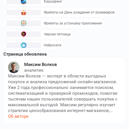
Каршеринг
Фрибеты на День рождения от букмекеров
Фрибеты за установку приложения
Черная пятница
Нейросети
Страница обновлена
Максим Волков
аналитик
Максим Волков — эксперт в области выгодных
покупок и анализа предложений онлайн-магазинов.
Уже 2 года профессионально занимается поиском,
систематизацией и проверкой промокодов, помогая
тысячам наших пользователей совершать покупки с
максимальной выгодой. Максим регулярно изучает
стратегии ценообразования интернет-магазинов,
отслеживает изменения в программах лояльности и
Об авторе
находит скрытые возможности для экономии.
Каждый опубликованный им промокод проходит