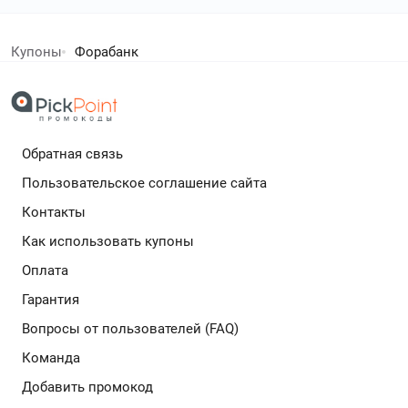
обязательную проверку на актуальность и тестируется
елей экономят с нами!
перед его публикацией на сайте. Благодаря работе
Максима вы можете доступ к проверенным скидкам
Купоны
Форабанк
и не тратьте время на поиск выгодных предложений
дополнительный кешбек в бесплатном расширении
самостоятельно.
Обратная связь
Подробнее
Пользовательское соглашение сайта
Контакты
Как использовать купоны
Оплата
Гарантия
Вопросы от пользователей (FAQ)
Команда
Добавить промокод