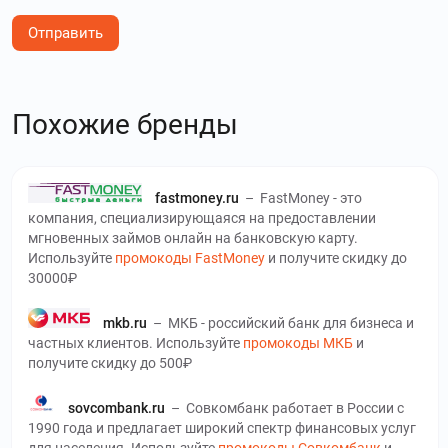
Отправить
Похожие бренды
fastmoney.ru
–
FastMoney - это
компания, специализирующаяся на предоставлении
мгновенных займов онлайн на банковскую карту.
Используйте
промокоды FastMoney
и получите скидку до
30000₽
mkb.ru
–
МКБ - российский банк для бизнеса и
частных клиентов. Используйте
промокоды МКБ
и
получите скидку до 500₽
sovcombank.ru
–
Совкомбанк работает в России с
1990 года и предлагает широкий спектр финансовых услуг
для населения. Используйте
промокоды Совкомбанк
и