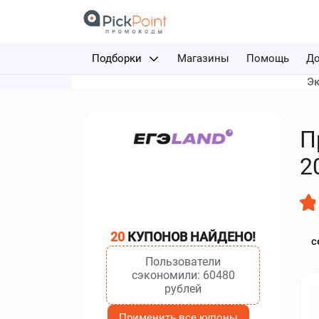
Подборки
Магазины
Помощь
До
Эк
Доставка еды
Авиабилеты
П
Путешествия
2
Отели
Фрибеты за депозит
20
КУПОНОВ НАЙДЕНО!
с
Каршеринг
Пользователи
сэкономили: 60480
рублей
Применить все купоны