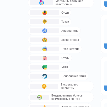
Магазины техники и
электроники
Суши
Такси
Авиабилеты
Заказ пиццы
Путешествия
Отели
МФО
Пополнение Стим
Букмекеры с
фрибетом
Бездепозитные бонусы
букмекерских контор