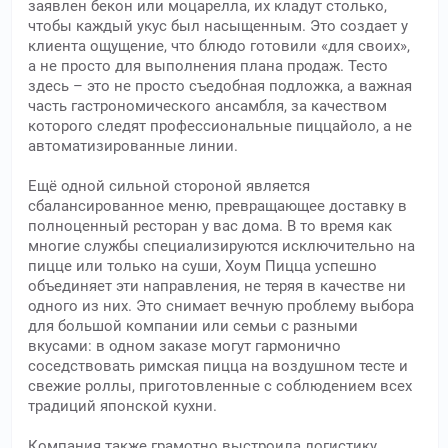
заявлен бекон или моцарелла, их кладут столько,
чтобы каждый укус был насыщенным. Это создает у
клиента ощущение, что блюдо готовили «для своих»,
а не просто для выполнения плана продаж. Тесто
здесь – это не просто съедобная подложка, а важная
часть гастрономического ансамбля, за качеством
которого следят профессиональные пиццайоло, а не
автоматизированные линии.
Ещё одной сильной стороной является
сбалансированное меню, превращающее доставку в
полноценный ресторан у вас дома. В то время как
многие службы специализируются исключительно на
пицце или только на суши, Хоум Пицца успешно
объединяет эти направления, не теряя в качестве ни
одного из них. Это снимает вечную проблему выбора
для большой компании или семьи с разными
вкусами: в одном заказе могут гармонично
соседствовать римская пицца на воздушном тесте и
свежие роллы, приготовленные с соблюдением всех
традиций японской кухни.
Компания также грамотно выстроила логистику,