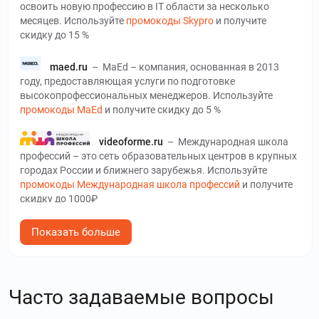
освоить новую профессию в ІТ области за несколько
месяцев. Используйте
промокоды Skypro
и получите
скидку до 15 %
maed.ru
–
MaEd – компания, основанная в 2013
году, предоставляющая услуги по подготовке
высокопрофессиональных менеджеров. Используйте
промокоды MaEd
и получите скидку до 5 %
videoforme.ru
–
Международная школа
профессий – это сеть образовательных центров в крупных
городах России и ближнего зарубежья. Используйте
промокоды Международная школа профессий
и получите
скидку до 1000₽
talentsy.ru
–
Talentsy – это онлайн-
Показать больше
университет современных профессий. Используйте
промокоды Talentsy
и получите скидку до 40 %
Часто задаваемые вопросы
fashionfactoryschool.com
–
Онлайн-школа
Fashion Factory School предлагает большой выбор курсов,