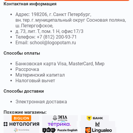
Контактная информация
30000₽
Адрес: 198206, г. Санкт Петербург,
vsesdal.com
–
Российская компания Все сдал
вн. тер. г. муниципальный округ Сосновая поляна,
помогает студентам и школьникам решать сложные
ш. Петергофское,
учебные задачи. Используйте
Промокоды Все сдал
и
д. 73, лит. Т, пом. 1 Н, офис 17/3
получите скидку до 200₽
Телефон: +7 (812) 200-93-71
Email: school@logopotam.ru
sotkaonline.ru
–
Интернет-площадка Сотка
Способы оплаты
ориентирована и создана для тех, кто хочет сдать
экзамены ЕГЭ и ОГЭ. Используйте
промокоды Сотка
и
Банковская карта Visa, MasterCard, Мир
получите скидку до 2990₽
Рассрочка
Материнский капитал
edprodpo.com
–
Международная Академия EDPRO –
Налоговый вычет
это образовательная платформа, гарантирующая после
Способы доставки
прохождения курсов обретение ценных навыков.
Используйте
промокоды Международная Академия EDPRO
Электронная доставка
и получите скидку до 100 %
Похожие магазины:
psychodemia.ru
–
Психодемия – это
онлайн-школа, которая позволяет получить современные
навыки и обрести знания по психологии. Используйте