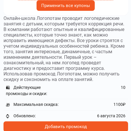
practicum.yandex.ru
–
Интернет-
Применить все купоны
площадка Яндекс Практикум ориентирована на тех, кто
желает научиться создавать сайты, хочет освоить азы
Онлайн-школа Логопотам проводит логопедические
дизайна или выучить новый иностранный язык.
занятия с детьми, которым требуется коррекция речи.
Используйте
промокоды Яндекс Практикум
и получите
В компании работают опытные и квалифицированные
скидку до 100 %
специалисты, которые точно знают, как можно
исправить имеющиеся дефекты. Все уроки строятся с
online.algoritmika.org
–
Школа
учетом индивидуальных особенностей ребенка. Кроме
программирования Алгоритмика предлагает большой
того, занятия интересные, динамичные, с частым
выбор курсов для детей любого возраста. Используйте
изменением деятельности. Первый урок –
промокоды Алгоритмика
и получите скидку до 40 %
ознакомительный, на нем логопед проведет
диагностику и предоставит программу курса.
Использовав промокод Логопотам, можно получить
coddyschool.com
–
Школа программирования
скидку и сэкономить на оплате занятий.
CODDY school приглашает всех желающих обучить своего
ребенка столь сложной но востребованной профессии.
Действующие
10
🛍️
Используйте
промокоды CODDY school
и получите скидку
промокоды и скидки:
до 1099₽
Максимальная скидка:
1100₽
🎁
nadpo.ru
–
НАДПО предлагает
Обновлено:
6 августа 2026
⌚
дистанционное обучение по направлениям психологии,
педагогики, физической культуре, экономике и т.
Добавить промокод
Используйте
промокоды НАДПО
и получите скидку до