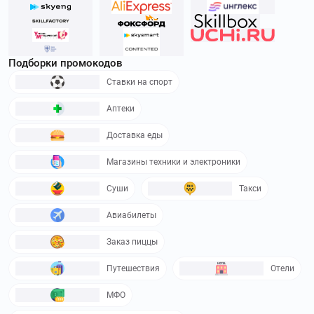
промокоды Психодемия
и получите скидку до 100000₽
webium.ru
–
Интернет-портал Вебиум
ориентирован на молодое поколение, занимающее
Подборки промокодов
подготовкой к выпускным школьным экзаменам.
Используйте
промокоды Вебиум
и получите скидку до
Ставки на спорт
1000₽
Аптеки
slurm.io
–
Слерм предлагает онлайн обучение для
технических специалистов и инженеров. Используйте
Доставка еды
промокоды Слерм
и получите скидку до 100 %
Магазины техники и электроники
online.synchronize.ru
–
Онлайн-платформа
Суши
Такси
Синхронизация помогает всем желающим реализовать
себя в новой креативной профессии. Используйте
Авиабилеты
промокоды Синхронизация
и получите скидку до 14760₽
Заказ пиццы
puzzle-movies.com
–
Puzzle Movies – это
вспомогательный сервис для изучения английского языка.
Путешествия
Отели
Используйте
промокоды Puzzle Movies
и получите скидку
МФО
до 4990₽