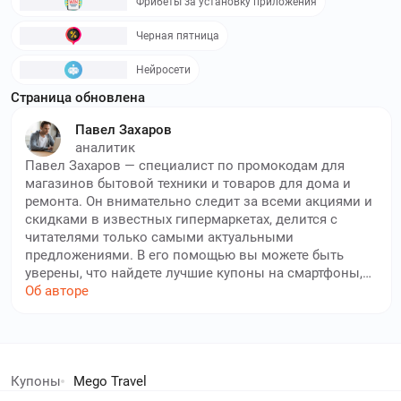
Фрибеты за установку приложения
Черная пятница
Нейросети
Страница обновлена
Павел Захаров
аналитик
Павел Захаров — специалист по промокодам для
магазинов бытовой техники и товаров для дома и
ремонта. Он внимательно следит за всеми акциями и
скидками в известных гипермаркетах, делится с
читателями только самыми актуальными
предложениями. В его помощью вы можете быть
уверены, что найдете лучшие купоны на смартфоны,
бытовую технику, электронику, мебель и аксессуары
Об авторе
для дома. Павел тщательно проверяет каждый
промокод на актуальность. Благодаря его
кропотливой работе, вы всегда сможете найти
елей экономят с нами!
выгодные предложения для обустройства жилого
пространства, ремонта и сделать свой дом местом,
Купоны
Mego Travel
куда хочется возвращаться.