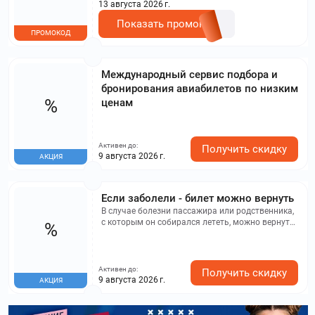
13 августа 2026 г.
Показать промокод
ПРОМОКОД
Международный сервис подбора и
бронирования авиабилетов по низким
%
ценам
Активен до:
Получить скидку
9 августа 2026 г.
АКЦИЯ
Если заболели - билет можно вернуть
В случае болезни пассажира или родственника,
с которым он собирался лететь, можно вернуть
%
деньги за билет (согласно ч. XXII, п. 227
Федеральных авиационных правил) Вернуть
можно даже невозвратные билеты за вычетом
сбора 4,9% от стоимости заказа.
Активен до:
Получить скидку
9 августа 2026 г.
АКЦИЯ