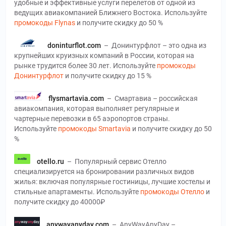
удобные и эффективные услуги перелетов от одной из
ведущих авиакомпанией Ближнего Востока. Используйте
промокоды Flynas
и получите скидку до 50 %
doninturflot.com
–
Донинтурфлот – это одна из
крупнейших круизных компаний в России, которая на
рынке трудится более 30 лет. Используйте
промокоды
Донинтурфлот
и получите скидку до 15 %
flysmartavia.com
–
Смартавиа – российская
авиакомпания, которая выполняет регулярные и
чартерные перевозки в 65 аэропортов страны.
Используйте
промокоды Smartavia
и получите скидку до 50
%
otello.ru
–
Популярный сервис Отелло
специализируется на бронировании различных видов
жилья: включая популярные гостиницы, лучшие хостелы и
стильные апартаменты. Используйте
промокоды Отелло
и
получите скидку до 40000₽
anywayanyday.com
–
AnyWayAnyDay –