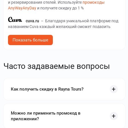
и резервирования отелей. Используйте
промокоды
AnyWayAnyDay
и получите скидку до 1 %
cuva.ru
–
Благодаря уникальной платформе под
названием Сuva каждый желающий сможет подарить
близкому человеку незабываемый отдых в отеле.
Используйте
промокоды Cuva
и получите скидку до 5700₽
Показать больше
zhilibyli.ru
–
ЖилиБыли – российский сервис,
дающий возможность бронирования жилья в любом
регионе страны. Используйте
промокоды ЖилиБыли
и
Часто задаваемые вопросы
получите скидку до 50 %
votpusk.ru
–
Сервис вОтпуск предназначен
для тех, планирует отпуск или поездку. Используйте
Как получить скидку в Rayna Tours?
промокоды вОтпуск
и получите скидку до 5 %
intourist.ru
–
Интурист - старейший
российский туроператор, работающий с 1929 года.
Можно ли применить промокод в
Используйте
промокоды Интурист
и получите скидку до
приложении?
1500000₽