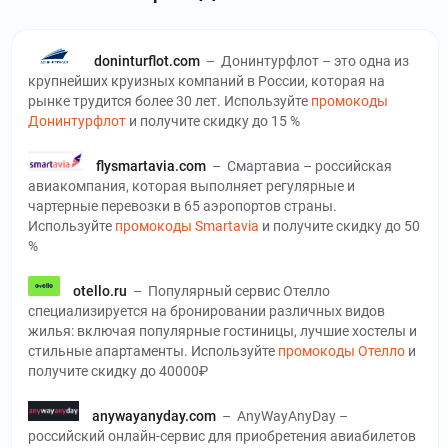
doninturflot.com
–
Донинтурфлот – это одна из
крупнейших круизных компаний в России, которая на
рынке трудится более 30 лет. Используйте
промокоды
Донинтурфлот
и получите скидку до 15 %
flysmartavia.com
–
Смартавиа – российская
авиакомпания, которая выполняет регулярные и
чартерные перевозки в 65 аэропортов страны.
Используйте
промокоды Smartavia
и получите скидку до 50
%
otello.ru
–
Популярный сервис Отелло
специализируется на бронировании различных видов
жилья: включая популярные гостиницы, лучшие хостелы и
стильные апартаменты. Используйте
промокоды Отелло
и
получите скидку до 40000₽
anywayanyday.com
–
AnyWayAnyDay –
российский онлайн-сервис для приобретения авиабилетов