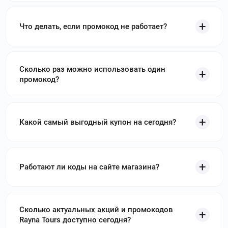
tarispb.ru
–
Тари Тур – компания из Санкт-
Петербурга, работающая с 1993 года и
Что делать, если промокод не работает?
специализирующаяся на внутреннем и въездном туризме.
Используйте
Промокоды Тари Тур
и получите скидку до 5 %
delfin-tour.ru
–
Российский туроператор Дельфин
Сколько раз можно использовать один
организует поездки исключительно по территории России.
промокод?
Используйте
промокоды Дельфин
и получите скидку до
15000₽
moretut.ru
–
Туристическое агентство «Море
Какой самый выгодный купон на сегодня?
Тут» работает на российском рынке с 2014 года.
Используйте
промокоды МореТут
и получите скидку до
5000₽
Работают ли коды на сайте магазина?
Сколько актуальных акций и промокодов
Rayna Tours доступно сегодня?