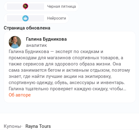
Черная пятница
Нейросети
Страница обновлена
Галина Будникова
аналитик
Галина Будникова — эксперт по скидкам и
промокодам для магазинов спортивных товаров, а
также сервисов для здорового образа жизни. Она
сама занимается бегом и активным отдыхом, поэтому
знает, где найти лучшие акции на экипировку,
спортивную одежду, обувь, аксессуары и инвентарь.
Галина тщательно проверяет каждую скидку, чтобы
вы могли быть уверены в её актуальности и не
Об авторе
сталкивались с устаревшими кодами. Ее
профессиональный подход помогает пользователям
сайта экономить на товарах для спорта, покупать
елей экономят с нами!
дешево нужные витамины в аптеках и сдавать
анализы в максимальной выгодой. Благодаря
Купоны
Rayna Tours
стараниям нашего автора, вы всегда сможете
дополнительный кешбек в бесплатном расширении
подобрать качественную экипировку или БАД по