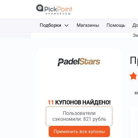
Подборки
Магазины
Помощь
До
Эк
Доставка еды
Авиабилеты
П
Путешествия
Отели
с
Фрибеты за депозит
11
КУПОНОВ НАЙДЕНО!
Каршеринг
Пользователи
сэкономили: 821 рубль
Применить все купоны