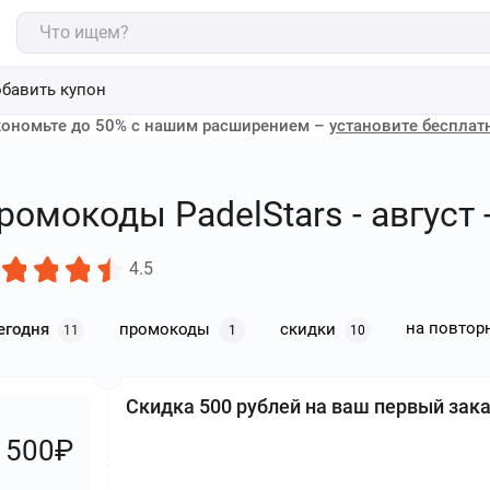
бавить купон
ономьте до 50% с нашим расширением –
установите бесплат
ромокоды PadelStars - август 
4.5
на повтор
егодня
промокоды
скидки
11
1
10
Скидка 500 рублей на ваш первый зак
500₽