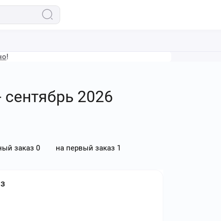
но
!
- сентябрь 2026
ный заказ
0
на первый заказ
1
аз