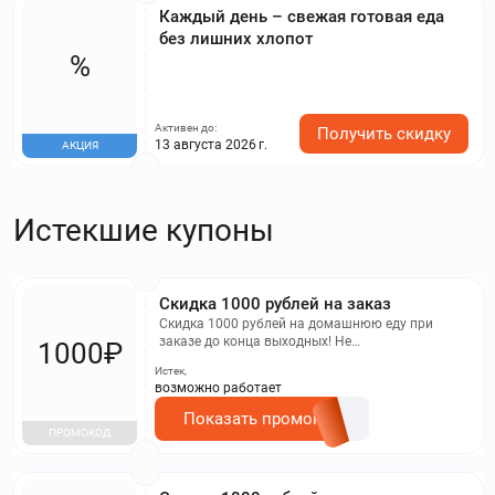
Каждый день – свежая готовая еда
без лишних хлопот
%
Активен до:
Получить скидку
13 августа 2026 г.
АКЦИЯ
Истекшие купоны
Скидка 1000 рублей на заказ
Скидка 1000 рублей на домашнюю еду при
заказе до конца выходных! Не
1000₽
распространяется на оплату картами ТБанка,
Истек,
действует только для определенных линеек
возможно работает
питания.
Показать промокод
ПРОМОКОД