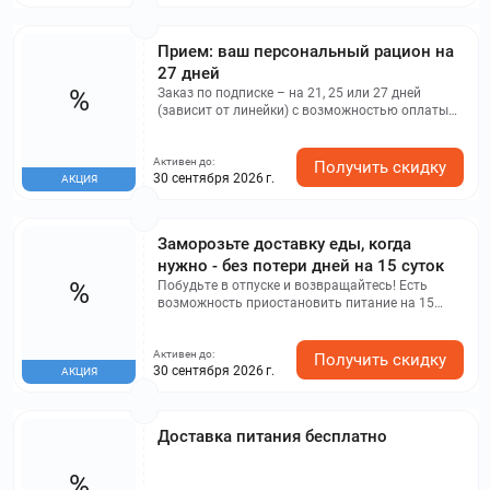
Прием: ваш персональный рацион на
27 дней
%
Заказ по подписке – на 21, 25 или 27 дней
(зависит от линейки) с возможностью оплаты
по частям. Получаешь питание и избавляешься
от походов в магазины, готовки и уборки
Активен до:
посуды.
Получить скидку
30 сентября 2026 г.
АКЦИЯ
Заморозьте доставку еды, когда
нужно - без потери дней на 15 суток
%
Побудьте в отпуске и возвращайтесь! Есть
возможность приостановить питание на 15
дней без финансовых потерь.
Активен до:
Получить скидку
30 сентября 2026 г.
АКЦИЯ
Доставка питания бесплатно
%