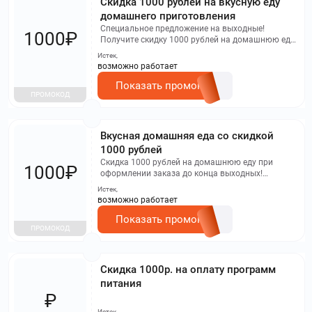
Скидка 1000 рублей на вкусную еду
домашнего приготовления
Специальное предложение на выходные!
1000₽
Получите скидку 1000 рублей на домашнюю еду
при оформлении заказа до конца выходных!
Истек,
Воспользуйтесь промокодом
возможно работает
PRIEM_WEEKEND_SALE. Действует до 27.07.26.
Скидка не распространяется при оплате
Показать промокод
ПРОМОКОД
картами ТБанка и только для линеек питания
Приём 2, Приём 3, Приём 4, Приём 5.
Вкусная домашняя еда со скидкой
1000 рублей
Скидка 1000 рублей на домашнюю еду при
1000₽
оформлении заказа до конца выходных!
Воспользуйтесь промокодом
Истек,
PRIEM_WEEKEND_SALE. Акция действует до
возможно работает
20.07.26 и не совместима с оплатой картами
ТБанка. Действует только для линеек питания
Показать промокод
ПРОМОКОД
Приём 2, Приём 3, Приём 4, Приём 5.
Скидка 1000р. на оплату программ
питания
₽
Истек,