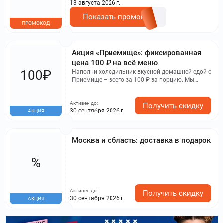
13 августа 2026 г.
Показать промокод
ПРОМОКОД
Акция «Приемище»: фиксированная
цена 100 ₽ на всё меню
100₽
Наполни холодильник вкусной домашней едой с
Приемище – всего за 100 ₽ за порцию. Мы
бесплатно привезем заказ в удобное для вас
время
Активен до:
Получить скидку
30 сентября 2026 г.
АКЦИЯ
Москва и область: доставка в подарок
%
Активен до:
Получить скидку
30 сентября 2026 г.
АКЦИЯ