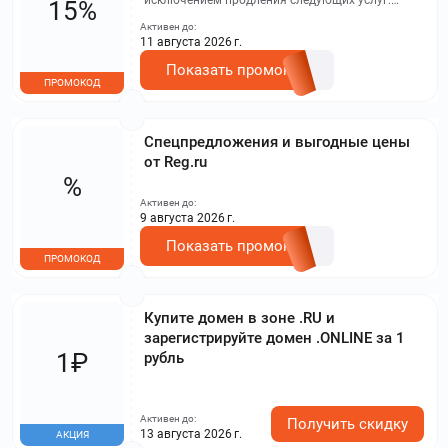
исключением продления следующих услуг:
15%
регистрация доменов, услуги хостинга, аренда
Активен до:
серверов и создание сайтов без
11 августа 2026 г.
программирования. Акция не суммируется с
другими скидками и действует согласно
Показать промокод
правилу максимальной скидки.
ПРОМОКОД
Спецпредложения и выгодные цены
от Reg.ru
%
Активен до:
9 августа 2026 г.
Показать промокод
ПРОМОКОД
Купите домен в зоне .RU и
зарегистрируйте домен .ONLINE за 1
1₽
рубль
Активен до:
Получить скидку
13 августа 2026 г.
АКЦИЯ