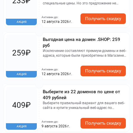
233₽
специальные цены. Но это предложение не
распространяется на премиум-домены. При
продлении домена будет применяться тариф,
Активен до:
действующий на момент его продления.
Получить скидку
12 августа 2026 г.
АКЦИЯ
Выгодная цена на домен .SHOP: 259
руб
259₽
Исключение составляют премиум-домены и веб-
адреса, которые были приобретены в Магазине
доменов. Продление на следующий год или
более происходит по стандартной стоимости.
Активен до:
Получить скидку
12 августа 2026 г.
АКЦИЯ
Выберите из 22 доменов по цене от
409 рублей
409₽
Выберите правильный вариант для вашего веб-
сайта и купите уникальный веб-адрес по
сниженной цене. Это предложение не
распространяется на премиум-домены.
Активен до:
Продление домена происходит по текущим
Получить скидку
9 августа 2026 г.
АКЦИЯ
тарифам.