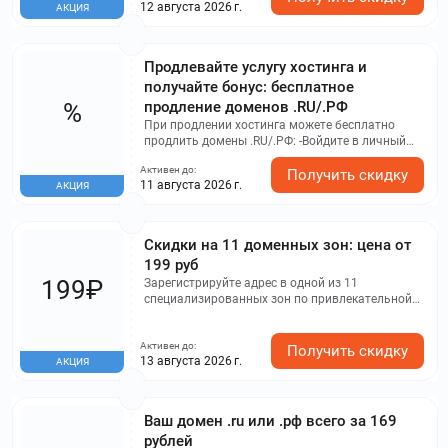
12 августа 2026 г.
АКЦИЯ
Продлевайте услугу хостинга и
получайте бонус: бесплатное
%
продление доменов .RU/.РФ
При продлении хостинга можете бесплатно
продлить домены .RU/.РФ: -Войдите в личный
кабинет и откройте карточку домена.
Активен до:
-Убедитесь, что домен можно продлить, и
Получить скидку
11 августа 2026 г.
АКЦИЯ
нажмите «Продлить бесплатно». -Продлите
хостинг, привязанный к домену, на срок не менее
одного года. Предложение доступно всем, кроме
партнёров Рег.ру.
Скидки на 11 доменных зон: цена от
199 руб
199₽
Зарегистрируйте адрес в одной из 11
специализированных зон по привлекательной
цене, за исключением премиум-доменов.
Продление домена осуществляется по текущим
Активен до:
тарифам.
Получить скидку
13 августа 2026 г.
АКЦИЯ
Ваш домен .ru или .рф всего за 169
рублей