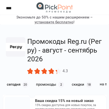
Экономьте до 50% с нашим расширением –
установите бесплатно
!
Промокоды Reg.ru (Рег
ру) - август - сентябрь
2026
4.3
на п
сегодня
промокоды
скидки
20
2
18
Ваша скидка 15% на новый заказ
15% скидка доступна для новых покупок, за