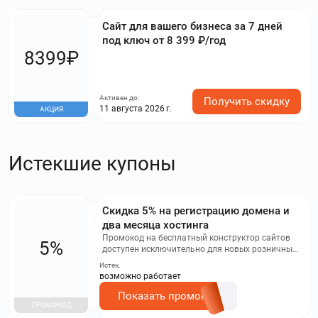
Сайт для вашего бизнеса за 7 дней
под ключ от 8 399 ₽/год
8399₽
Активен до:
Получить скидку
11 августа 2026 г.
АКЦИЯ
Истекшие купоны
Скидка 5% на регистрацию домена и
два месяца хостинга
Промокод на бесплатный конструктор сайтов
5%
доступен исключительно для новых розничных
клиентов, которые регистрируют домен в зонах
Истек,
RU или РФ. Чтобы успешно активировать
возможно работает
промокод во время регистрации домена,
необходимо отключить пакет дополнительных
Показать промокод
ПРОМОКОД
услуг, что позволит ввести промокод на этапе
оформления заказа