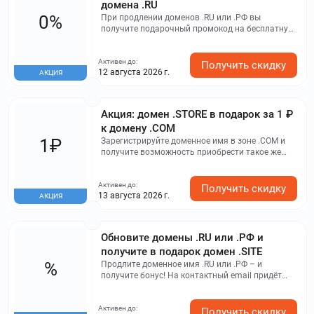
домена .RU
0%
При продлении доменов .RU или .РФ вы
получите подарочный промокод на бесплатную
регистрацию адреса в зоне .SITE. Этот промокод
можно использовать как для создания нового
Активен до:
сайта, так и в качестве дополнительного адреса
Получить скидку
12 августа 2026 г.
АКЦИЯ
для уже существующего! Предложение
действительно для всех клиентов Рег.ру на
первый год регистрации домена .SITE, за
исключением адресов категории "Премиум".
Акция: домен .STORE в подарок за 1 ₽
к домену .COM
1₽
Зарегистрируйте доменное имя в зоне .COM и
получите возможность приобрести такое же
имя в зоне .STORE всего за 1 рубль. Это
предложение не распространяется на премиум-
Активен до:
домены и доменные имена, приобретенные в
Получить скидку
13 августа 2026 г.
АКЦИЯ
Магазине доменов. Продление на второй и
последующие годы происходит по стандартной
цене.
Обновите домены .RU или .РФ и
получите в подарок домен .SITE
%
Продлите доменное имя .RU или .РФ – и
получите бонус! На контактный email придёт
письмо с уникальным кодом, который
необходимо активировать при создании нового
Активен до:
домена .SITE.
Получить скидку