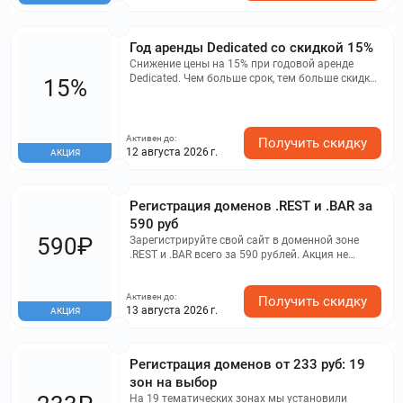
Год аренды Dedicated со скидкой 15%
Снижение цены на 15% при годовой аренде
Dedicated. Чем больше срок, тем больше скидка:
15%
закажите выделенный сервер на 12 месяцев и
получите 15% дисконта. Инструкция: перейдите
в раздел серверов, подберите конфигурацию
под задачи и на этапе оформления корзины
Активен до:
Получить скидку
выберите срок «12 месяцев» – цена будет
12 августа 2026 г.
АКЦИЯ
рассчитана с −15%. Дополнительно: при оплате
за 6 месяцев – −10%, за 3 месяца – −5%.
Подключайтесь и экономьте на стабильной
Регистрация доменов .REST и .BAR за
инфраструктуре.
590 руб
590₽
Зарегистрируйте свой сайт в доменной зоне
.REST и .BAR всего за 590 рублей. Акция не
распространяется на премиум-домены и
действует только при первоначальной
Активен до:
регистрации. Плата за второй и последующие
Получить скидку
13 августа 2026 г.
АКЦИЯ
годы будет стандартной.
Регистрация доменов от 233 руб: 19
зон на выбор
На 19 тематических зонах мы установили