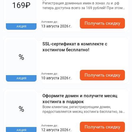
169₽
Регистрация доменных имен в зонах .ru и .рф
теперь доступна всего за 169 рублей! При этом
стоимость продления домена будет
определяться текущими тарифами. Не упустите
Активен до:
возможность воспользоваться скидкой! Однако
Получить скидку
13 августа 2026 г.
АКЦИЯ
регистратор оставляет за собой право
завершить акцию без предварительного
уведомления.
SSL-сертификат в комплекте с
хостингом бесплатно!
%
Активен до:
Получить скидку
10 августа 2026 г.
АКЦИЯ
Оформите домен и получите месяц
хостинга в подарок
%
Всем клиентам, регистрирующим домен,
предоставляется месяц хостинга бесплатно, за
исключением партнеров Рег.ру.
Активен до:
Получить скидку
12 августа 2026 г.
АКЦИЯ