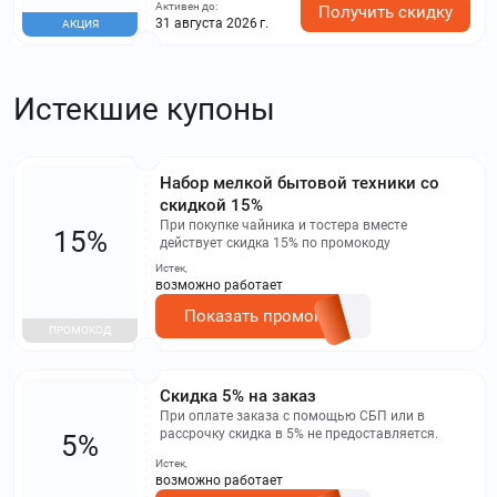
технику по выгодной цене! При покупке 2
Активен до:
Получить скидку
товаров вы получаете скидку 7% на товар с
31 августа 2026 г.
АКЦИЯ
меньшей стоимостью в корзине! При
добавлении в корзину 3 товаров ваша скидка
увеличивается до 10% на товар с меньшей
стоимостью!
Истекшие купоны
Набор мелкой бытовой техники со
скидкой 15%
При покупке чайника и тостера вместе
15%
действует скидка 15% по промокоду
Истек,
возможно работает
Показать промокод
ПРОМОКОД
Скидка 5% на заказ
При оплате заказа с помощью СБП или в
рассрочку скидка в 5% не предоставляется.
5%
Истек,
возможно работает