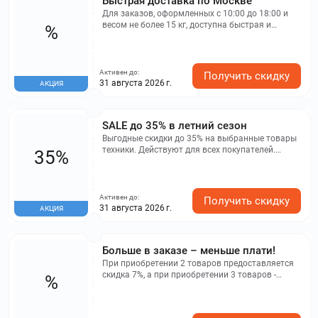
Быстрая доставка по Москве
оформлением покупки можно также заказать
Для заказов, оформленных с 10:00 до 18:00 и
услуги подключения и утилизации старой
весом не более 15 кг, доступна быстрая и
%
техники.
удобная экспресс-доставка по Москве в
пределах МКАД. Она выполняется в срок от
двух часов после подтверждения заказа,
избавляя клиента от лишних ожиданий.
Активен до:
Получить скидку
31 августа 2026 г.
АКЦИЯ
SALE до 35% в летний сезон
Выгодные скидки до 35% на выбранные товары
техники. Действуют для всех покупателей.
35%
Спешите приобрести летнюю выгоду!
Активен до:
Получить скидку
31 августа 2026 г.
АКЦИЯ
Больше в заказе – меньше плати!
При приобретении 2 товаров предоставляется
скидка 7%, а при приобретении 3 товаров -
%
скидка 10%. Мы понимаем, что для вашего дома
важны качество и стиль, и сейчас у вас есть
отличная возможность приобрести кухонную