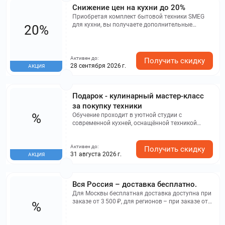
Снижение цен на кухни до 20%
Приобретая комплект бытовой техники SMEG
для кухни, вы получаете дополнительные
20%
скидки, зависящие от количества приборов в
комплекте: 10% - за духовой шкаф + 1 прибор
другой группы; 15% - за духовой шкаф + 2
прибора разных групп; 20% - за духовой шкаф +
Активен до:
Получить скидку
3 и более разных приборов. В комплекте
28 сентября 2026 г.
АКЦИЯ
обязательно должен быть духовой шкаф SMEG,
а все остальные приборы - разного рода. В
акции участвует крупная бытовая техника
Подарок - кулинарный мастер-класс
SMEG, за исключением определенных видов.
Скидка предоставляется на этапе оформления
за покупку техники
заказа менеджером.
%
Обучение проходит в уютной студии с
современной кухней, оснащённой техникой
SMEG класса «премиум». Практическими
советами делятся профессиональные шеф-
Активен до:
повара и известные блогеры. Каждое занятие
Получить скидку
31 августа 2026 г.
АКЦИЯ
демонстрирует, что использование техники
SMEG превращает процесс готовки в искусство,
где результат всегда безупречен.
Вся Россия – доставка бесплатно.
Для Москвы бесплатная доставка доступна при
заказе от 3 500 ₽, для регионов – при заказе от
%
9 000 ₽.