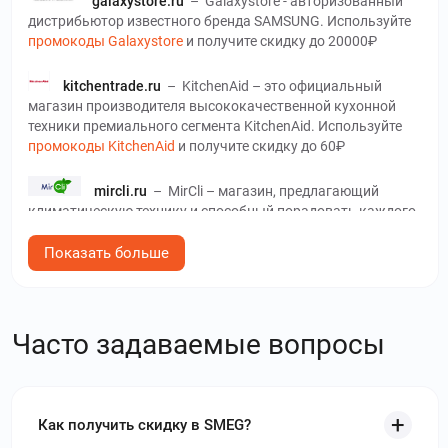
galaxystore.ru
–
Galaxystore - авторизованный
дистрибьютор известного бренда SAMSUNG. Используйте
промокоды Galaxystore
и получите скидку до 20000₽
kitchentrade.ru
–
KitchenAid – это официальный
магазин производителя высококачественной кухонной
техники премиального сегмента KitchenAid. Используйте
промокоды KitchenAid
и получите скидку до 60₽
mircli.ru
–
MirCli – магазин, предлагающий
климатическую технику и способный порадовать каждого
клиента. Используйте
промокоды MirCli
и получите скидку
до 50 %
Показать больше
weissgauff.ru
–
Интернет магазин Weissgauff
ориентирован на продажу бытовой техники и аксессуаров.
Часто задаваемые вопросы
Используйте
промокоды Weissgauff
и получите скидку до
40%
xcom-shop.ru
–
Xcom-shop – интернет-магазин
электроники и различных видов техники. Используйте
Как получить скидку в SMEG?
промокоды Xcom-shop
и получите скидку до 30 %